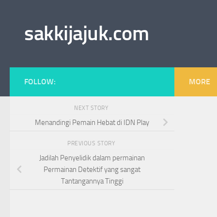
Skip to content
sakkijajuk.com
FOLLOW:
MORE
NEXT STORY
Menandingi Pemain Hebat di IDN Play
PREVIOUS STORY
Jadilah Penyelidik dalam permainan
Permainan Detektif yang sangat
Tantangannya Tinggi