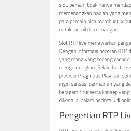
slot, pemain tidak hanya mendap
memenangkan hadiah yang menar
para pemain bisa membuat keput
untuk meraih kemenangan.
Slot RTP live menawarkan pengal
Dengan informasi bocoran RTP da
yang mana yang sedang gacor di 
menguntungkan. Selain hal terseb
provider Pragmatic Play dan seri
ingin sensasi permainan yang d
beragam fitur serta konsep yang 
dikenal di dalam pecinta judi onli
Pengertian RTP Liv
RTP Live Slot merupakan konse