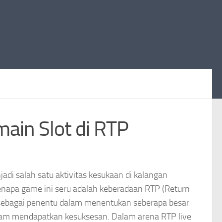
ain Slot di RTP
jadi salah satu aktivitas kesukaan di kalangan
enapa game ini seru adalah keberadaan RTP (Return
r sebagai penentu dalam menentukan seberapa besar
alam mendapatkan kesuksesan. Dalam arena RTP live