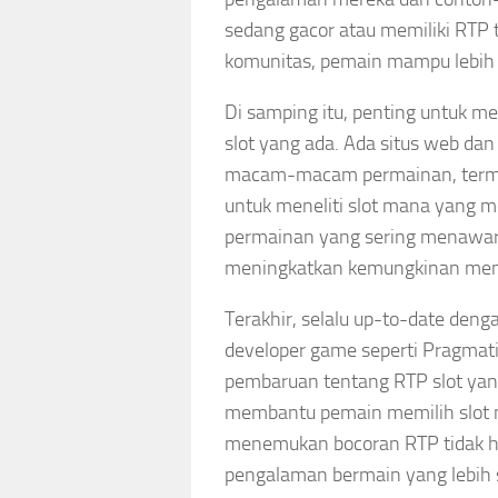
sedang gacor atau memiliki RTP 
komunitas, pemain mampu lebih
Di samping itu, penting untuk 
slot yang ada. Ada situs web da
macam-macam permainan, termas
untuk meneliti slot mana yang 
permainan yang sering menawar
meningkatkan kemungkinan men
Terakhir, selalu up-to-date dengan
developer game seperti Pragmat
pembaruan tentang RTP slot yang
membantu pemain memilih slot m
menemukan bocoran RTP tidak han
pengalaman bermain yang lebih