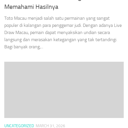
Memahami Hasilnya
Toto Macau menjadi salah satu permainan yang sangat
populer di kalangan para penggemar judi. Dengan adanya Live
Draw Macau, pemain dapat menyaksikan undian secara
langsung dan merasakan ketegangan yang tak tertandingi.
Bagi banyak orang,...
UNCATEGORIZED
MARCH 31, 2026