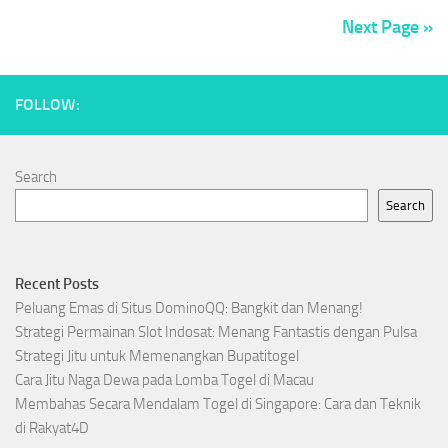
Next Page »
FOLLOW:
Search
Search
Recent Posts
Peluang Emas di Situs DominoQQ: Bangkit dan Menang!
Strategi Permainan Slot Indosat: Menang Fantastis dengan Pulsa
Strategi Jitu untuk Memenangkan Bupatitogel
Cara Jitu Naga Dewa pada Lomba Togel di Macau
Membahas Secara Mendalam Togel di Singapore: Cara dan Teknik
di Rakyat4D