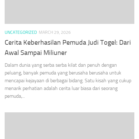
UNCATEGORIZED
MARCH 29, 2026
Cerita Keberhasilan Pemuda Judi Togel: Dari
Awal Sampai Miliuner
Dalam dunia yang serba serba kilat dan penuh dengan
peluang, banyak pemuda yang berusaha berusaha untuk
mencapai kejayaan di berbagai bidang. Satu kisah yang cukup
menarik perhatian adalah cerita luar biasa dari seorang
pemuda,...