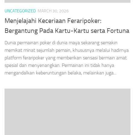
UNCATEGORIZED
MARCH 30, 2026
Menjelajahi Keceriaan Feraripoker:
Bergantung Pada Kartu-Kartu serta Fortuna
Dunia permainan poker di dunia maya sekarang semakin
memikat minat sejumlah pemain, khususnya melalui hadirnya
platform feraripoker yang memberikan sensasi bermain amat
spesial dan menyenangkan. Permainan ini tidak hanya
mengandalkan keberuntungan belaka, melainkan juga...