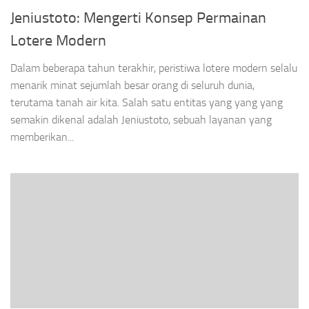
Jeniustoto: Mengerti Konsep Permainan
Lotere Modern
Dalam beberapa tahun terakhir, peristiwa lotere modern selalu
menarik minat sejumlah besar orang di seluruh dunia,
terutama tanah air kita. Salah satu entitas yang yang yang
semakin dikenal adalah Jeniustoto, sebuah layanan yang
memberikan...