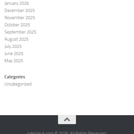
January 2026
December 2025
November 2025
October 2025
September 2025
August 2025
July 2025
June 2025
May 2025
Categories
Uncategorized
sakkijajuk.com © 2026. All Rights Reserved.