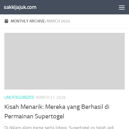
sakkijajuk.com
Skip to content
MONTHLY ARCHIVE:
MARCH 2026
UNCATEGORIZED
MARCH 31, 2026
Kisah Menarik: Mereka yang Berhasil di
Permainan Supertogel
Di dalam alam game serta lotere, Supertogel ini telah jadi