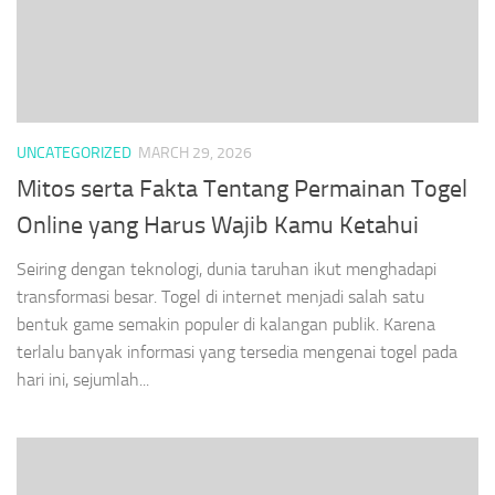
UNCATEGORIZED
MARCH 29, 2026
Mitos serta Fakta Tentang Permainan Togel
Online yang Harus Wajib Kamu Ketahui
Seiring dengan teknologi, dunia taruhan ikut menghadapi
transformasi besar. Togel di internet menjadi salah satu
bentuk game semakin populer di kalangan publik. Karena
terlalu banyak informasi yang tersedia mengenai togel pada
hari ini, sejumlah...