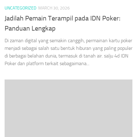
UNCATEGORIZED
MARCH 30, 2026
Jadilah Pemain Terampil pada IDN Poker:
Panduan Lengkap
Di zaman digital yang semakin canggih, permainan kartu poker
menjadi sebagai salah satu bentuk hiburan yang paling populer
di berbagai belahan dunia, termasuk di tanah air. salju 4d IDN
Poker dan platform terkait sebagaimana...