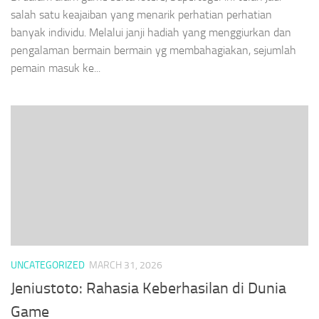
salah satu keajaiban yang menarik perhatian perhatian
banyak individu. Melalui janji hadiah yang menggiurkan dan
pengalaman bermain bermain yg membahagiakan, sejumlah
pemain masuk ke...
UNCATEGORIZED
MARCH 31, 2026
Jeniustoto: Rahasia Keberhasilan di Dunia
Game