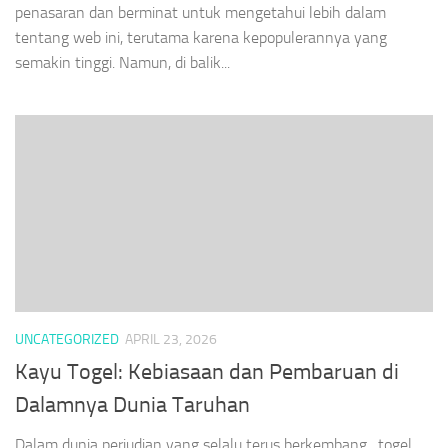
penasaran dan berminat untuk mengetahui lebih dalam
tentang web ini, terutama karena kepopulerannya yang
semakin tinggi. Namun, di balik...
UNCATEGORIZED
APRIL 23, 2026
Kayu Togel: Kebiasaan dan Pembaruan di
Dalamnya Dunia Taruhan
Dalam dunia perjudian yang selalu terus berkembang , togel