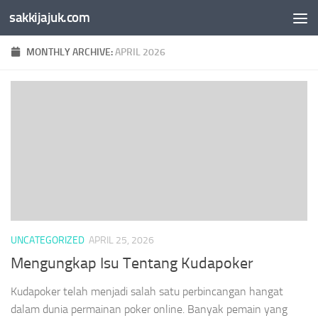
sakkijajuk.com
Skip to content
MONTHLY ARCHIVE:
APRIL 2026
UNCATEGORIZED
APRIL 25, 2026
Mengungkap Isu Tentang Kudapoker
Kudapoker telah menjadi salah satu perbincangan hangat
dalam dunia permainan poker online. Banyak pemain yang