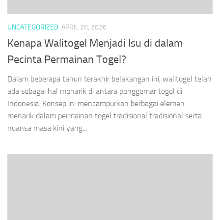
UNCATEGORIZED
APRIL 20, 2026
Kenapa Walitogel Menjadi Isu di dalam
Pecinta Permainan Togel?
Dalam beberapa tahun terakhir belakangan ini, walitogel telah
ada sebagai hal menarik di antara penggemar togel di
Indonesia. Konsep ini mencampurkan berbagai elemen
menarik dalam permainan togel tradisional tradisional serta
nuansa masa kini yang...