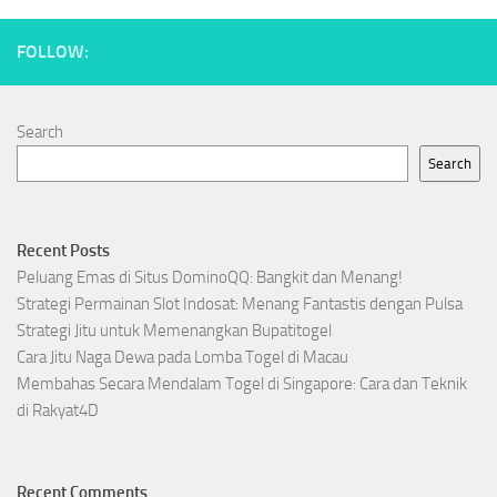
FOLLOW:
Search
Search
Recent Posts
Peluang Emas di Situs DominoQQ: Bangkit dan Menang!
Strategi Permainan Slot Indosat: Menang Fantastis dengan Pulsa
Strategi Jitu untuk Memenangkan Bupatitogel
Cara Jitu Naga Dewa pada Lomba Togel di Macau
Membahas Secara Mendalam Togel di Singapore: Cara dan Teknik
di Rakyat4D
Recent Comments