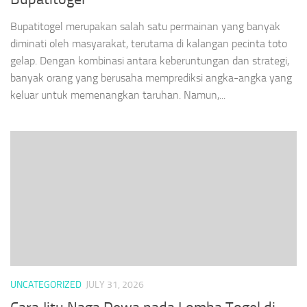
Bupatitogel merupakan salah satu permainan yang banyak
diminati oleh masyarakat, terutama di kalangan pecinta toto
gelap. Dengan kombinasi antara keberuntungan dan strategi,
banyak orang yang berusaha memprediksi angka-angka yang
keluar untuk memenangkan taruhan. Namun,...
UNCATEGORIZED
JULY 31, 2026