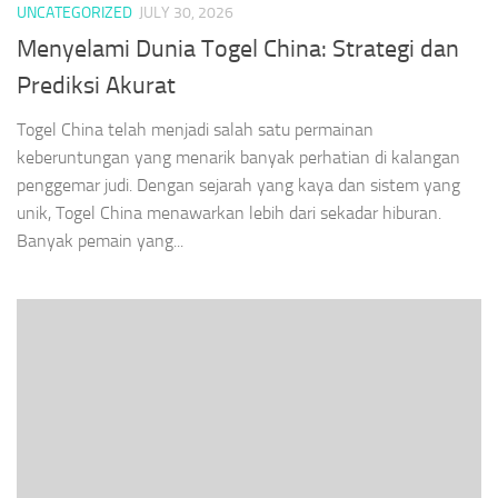
UNCATEGORIZED
JULY 30, 2026
Menyelami Dunia Togel China: Strategi dan
Prediksi Akurat
Togel China telah menjadi salah satu permainan
keberuntungan yang menarik banyak perhatian di kalangan
penggemar judi. Dengan sejarah yang kaya dan sistem yang
unik, Togel China menawarkan lebih dari sekadar hiburan.
Banyak pemain yang...