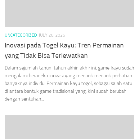
UNCATEGORIZED
JULY 26, 2026
Inovasi pada Togel Kayu: Tren Permainan
yang Tidak Bisa Terlewatkan
Dalam sejumlah tahun-tahun akhir-akhir ini, game kayu sudah
mengalami beraneka inovasi yang menarik menarik perhatian
banyaknya individu. Permainan kayu togel, sebagai salah satu
di antara bentuk game tradisional yang, kini sudah berubah
dengan sentuhan...