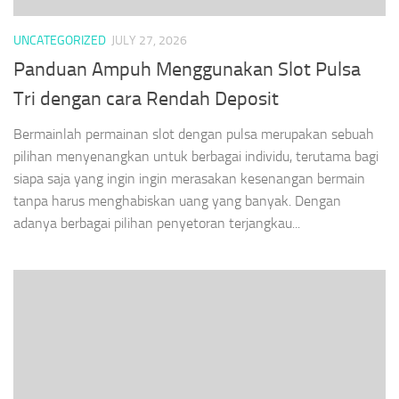
UNCATEGORIZED
JULY 27, 2026
Panduan Ampuh Menggunakan Slot Pulsa
Tri dengan cara Rendah Deposit
Bermainlah permainan slot dengan pulsa merupakan sebuah
pilihan menyenangkan untuk berbagai individu, terutama bagi
siapa saja yang ingin ingin merasakan kesenangan bermain
tanpa harus menghabiskan uang yang banyak. Dengan
adanya berbagai pilihan penyetoran terjangkau...