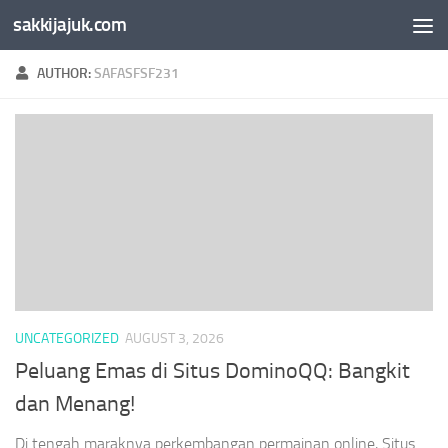
sakkijajuk.com
Skip to content
AUTHOR:
SAFASFSF231
UNCATEGORIZED
AUGUST 3, 2026
Peluang Emas di Situs DominoQQ: Bangkit
dan Menang!
Di tengah maraknya perkembangan permainan online, Situs