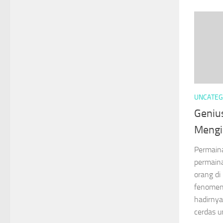
UNCATEG
Geniu
Mengi
Permaina
permaina
orang di
fenomen
hadirnya
cerdas un