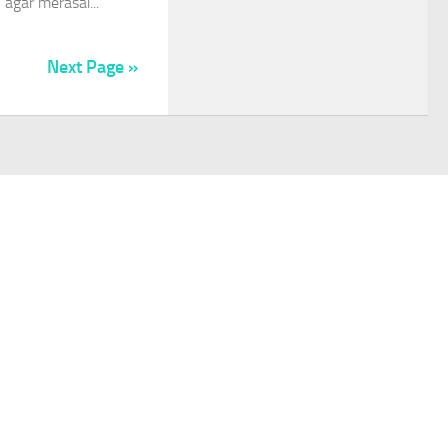
gar merasai...
Next Page »