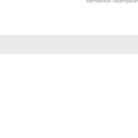
Memberikan kesempatan a