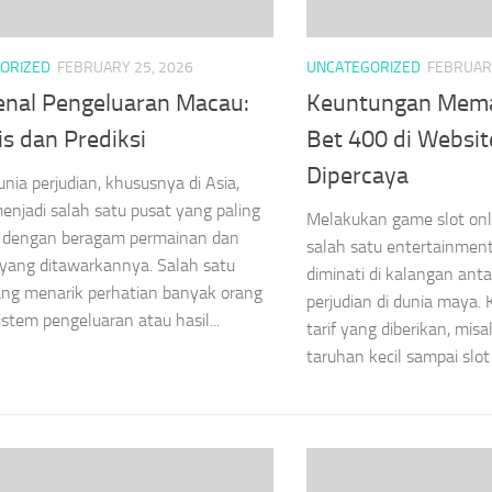
ORIZED
FEBRUARY 25, 2026
UNCATEGORIZED
FEBRUARY
nal Pengeluaran Macau:
Keuntungan Mema
is dan Prediksi
Bet 400 di Websit
Dipercaya
nia perjudian, khususnya di Asia,
njadi salah satu pusat yang paling
Melakukan game slot onl
l dengan beragam permainan dan
salah satu entertainment
yang ditawarkannya. Salah satu
diminati di kalangan ant
ng menarik perhatian banyak orang
perjudian di dunia maya.
istem pengeluaran atau hasil...
tarif yang diberikan, mis
taruhan kecil sampai slot