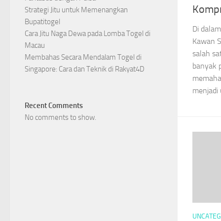
Kompr
Strategi Jitu untuk Memenangkan
Bupatitogel
Di dalam
Cara Jitu Naga Dewa pada Lomba Togel di
Kawan Sl
Macau
salah sa
Membahas Secara Mendalam Togel di
banyak 
Singapore: Cara dan Teknik di Rakyat4D
memaham
menjadi u
Recent Comments
No comments to show.
UNCATEG