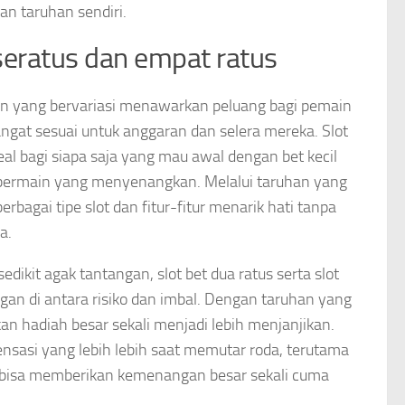
n taruhan sendiri.
seratus dan empat ratus
uhan yang bervariasi menawarkan peluang bagi pemain
ngat sesuai untuk anggaran dan selera mereka. Slot
eal bagi siapa saja yang mau awal dengan bet kecil
 bermain yang menyenangkan. Melalui taruhan yang
berbagai tipe slot dan fitur-fitur menarik hati tanpa
a.
dikit agak tantangan, slot bet dua ratus serta slot
n di antara risiko dan imbal. Dengan taruhan yang
n hadiah besar sekali menjadi lebih menjanjikan.
sasi yang lebih lebih saat memutar roda, terutama
ang bisa memberikan kemenangan besar sekali cuma