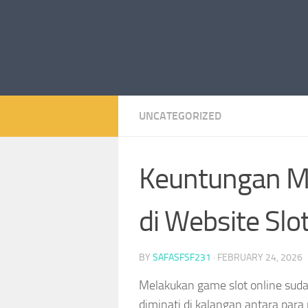
UNCATEGORIZED
Keuntungan M
di Website Slo
BY
SAFASFSF231
·
FEBRUARY 24, 2026
Melakukan game slot online suda
diminati di kalangan antara par