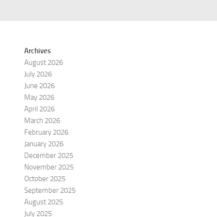
Archives
August 2026
July 2026
June 2026
May 2026
April 2026
March 2026
February 2026
January 2026
December 2025
November 2025
October 2025
September 2025
August 2025
July 2025