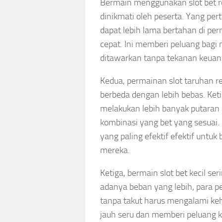
Bermain menggunakan slot bet 
dinikmati oleh peserta. Yang per
dapat lebih lama bertahan di pe
cepat. Ini memberi peluang bagi
ditawarkan tanpa tekanan keuang
Kedua, permainan slot taruhan r
berbeda dengan lebih bebas. Ketik
melakukan lebih banyak putaran
kombinasi yang bet yang sesuai
yang paling efektif efektif unt
mereka.
Ketiga, bermain slot bet kecil s
adanya beban yang lebih, para p
tanpa takut harus mengalami keh
jauh seru dan memberi peluang k