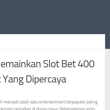
emainkan Slot Bet 400
t Yang Dipercaya
h menjadi salah satu entertainment terpopuler paling
a pemain perjudian di dunia maya. Keberagaman jenis