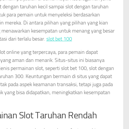
lot dengan taruhan kecil sampai slot dengan taruhan
ntuk para pemain untuk menyeleksi berdasarkan
 mereka. Di antara pilihan yang pilihan yang kian
ang menawarkan kesempatan untuk menang yang besar
si dari terlalu besar.
slot bet 100
t online yang terpercaya, para pemain dapat
ang aman dan menarik. Situs-situs ini biasanya
nis permainan slot, seperti slot bet 100, slot dengan
taruhan 300. Keuntungan bermain di situs yang dapat
etak pada aspek keamanan transaksi, tetapi juga pada
ik yang bisa didapatkan, meningkatkan kesempatan
inan Slot Taruhan Rendah