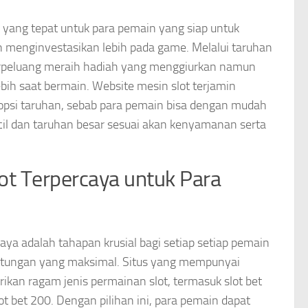
yang tepat untuk para pemain yang siap untuk
an menginvestasikan lebih pada game. Melalui taruhan
erpeluang meraih hadiah yang menggiurkan namun
bih saat bermain. Website mesin slot terjamin
psi taruhan, sebab para pemain bisa dengan mudah
ecil dan taruhan besar sesuai akan kenyamanan serta
ot Terpercaya untuk Para
ya adalah tahapan krusial bagi setiap setiap pemain
ntungan yang maksimal. Situs yang mempunyai
ikan ragam jenis permainan slot, termasuk slot bet
slot bet 200. Dengan pilihan ini, para pemain dapat