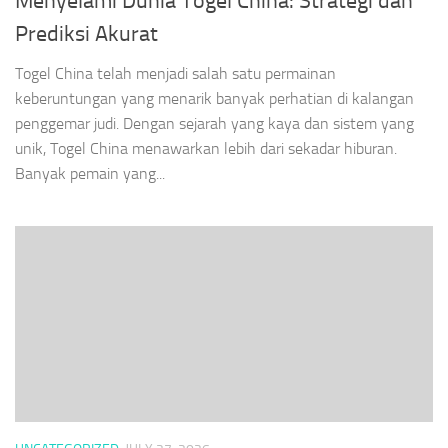
Menyelami Dunia Togel China: Strategi dan
Prediksi Akurat
Togel China telah menjadi salah satu permainan
keberuntungan yang menarik banyak perhatian di kalangan
penggemar judi. Dengan sejarah yang kaya dan sistem yang
unik, Togel China menawarkan lebih dari sekadar hiburan.
Banyak pemain yang...