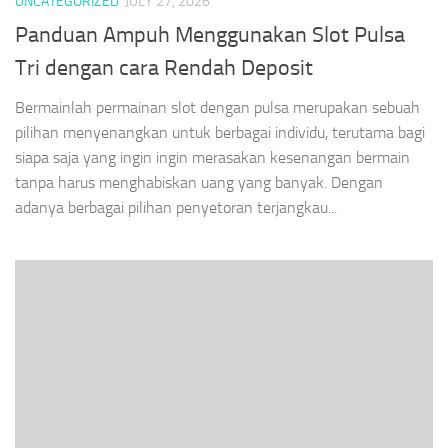
UNCATEGORIZED
JULY 27, 2026
Panduan Ampuh Menggunakan Slot Pulsa
Tri dengan cara Rendah Deposit
Bermainlah permainan slot dengan pulsa merupakan sebuah
pilihan menyenangkan untuk berbagai individu, terutama bagi
siapa saja yang ingin ingin merasakan kesenangan bermain
tanpa harus menghabiskan uang yang banyak. Dengan
adanya berbagai pilihan penyetoran terjangkau...