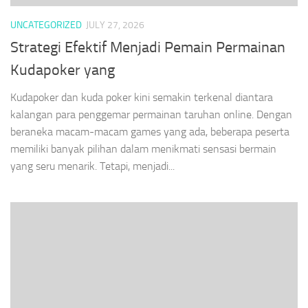
UNCATEGORIZED
JULY 27, 2026
Strategi Efektif Menjadi Pemain Permainan
Kudapoker yang
Kudapoker dan kuda poker kini semakin terkenal diantara
kalangan para penggemar permainan taruhan online. Dengan
beraneka macam-macam games yang ada, beberapa peserta
memiliki banyak pilihan dalam menikmati sensasi bermain
yang seru menarik. Tetapi, menjadi...