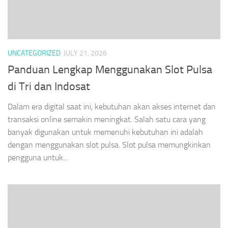
UNCATEGORIZED
JULY 21, 2026
Panduan Lengkap Menggunakan Slot Pulsa
di Tri dan Indosat
Dalam era digital saat ini, kebutuhan akan akses internet dan
transaksi online semakin meningkat. Salah satu cara yang
banyak digunakan untuk memenuhi kebutuhan ini adalah
dengan menggunakan slot pulsa. Slot pulsa memungkinkan
pengguna untuk...