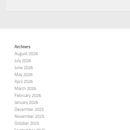
Archives
August 2026
July 2026
June 2026
May 2026
April 2026
March 2026
February 2026
January 2026
December 2025
November 2025
October 2025