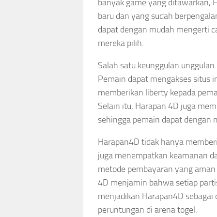
banyak game yang ditawarkan, 
baru dan yang sudah berpengala
dapat dengan mudah mengerti c
mereka pilih.
Salah satu keunggulan unggulan
Pemain dapat mengakses situs in
memberikan liberty kepada pemai
Selain itu, Harapan 4D juga memb
sehingga pemain dapat dengan
Harapan4D tidak hanya memberi
juga menempatkan keamanan dan
metode pembayaran yang aman da
4D menjamin bahwa setiap parti
menjadikan Harapan4D sebagai op
peruntungan di arena togel.