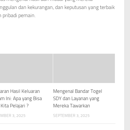
unggulan dan kekurangan, dan keputusan yang terbaik
 pribadi pemain.
aran Hasil Keluaran
Mengenal Bandar Togel
m Ini: Apa yang Bisa
SDY dan Layanan yang
 Kita Pelajari ?
Mereka Tawarkan
MBER 3, 2025
SEPTEMBER 3, 2025