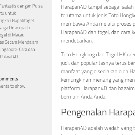
antastis dengan Pulsa
Harapan4D tampil sebagai salah s
Jitu untuk
terutama untuk jenis Toto Hongk
gkan Bupatitogel
membawa Anda melalui proses pe
u Naga Dewa pada
Harapan4D dan togel, dan cara k
gel di Macau
mendebarkan.
s Secara Mendalam
Singapore: Cara dan
Toto Hongkong dan Togel HK mer
i Rakyat4D
judi, dan popularitasnya terus b
manfaat yang disediakan oleh H
Comments
kemungkinan menang yang menggiu
nts to show.
platform Harapan4D dan bagai
bermain Anda Anda.
Pengenalan Harap
Harapan4D adalah wadah yang ter