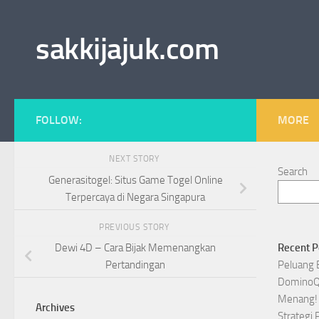
Skip to content
sakkijajuk.com
FOLLOW:
MORE
NEXT STORY
Search
Generasitogel: Situs Game Togel Online
Terpercaya di Negara Singapura
PREVIOUS STORY
Recent P
Dewi 4D – Cara Bijak Memenangkan
Peluang 
Pertandingan
DominoQQ
Menang!
Archives
Strategi 