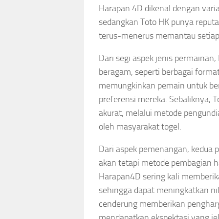
Harapan 4D dikenal dengan varia
sedangkan Toto HK punya reputa
terus-menerus memantau setiap
Dari segi aspek jenis permainan
beragam, seperti berbagai format
memungkinkan pemain untuk berpa
preferensi mereka. Sebaliknya, T
akurat, melalui metode pengundia
oleh masyarakat togel.
Dari aspek pemenangan, kedua 
akan tetapi metode pembagian ha
Harapan4D sering kali memberik
sehingga dapat meningkatkan nilai
cenderung memberikan pengharga
mendapatkan ekspektasi yang je