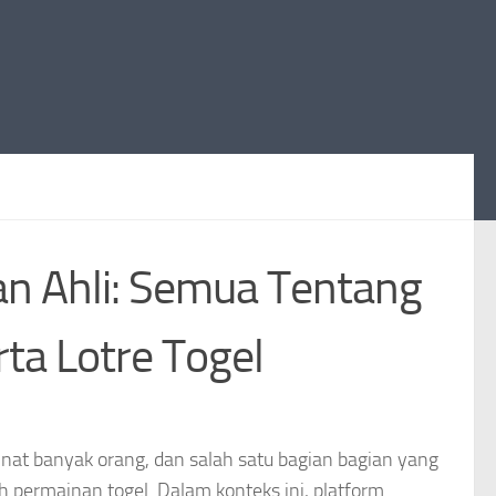
an Ahli: Semua Tentang
ta Lotre Togel
nat banyak orang, dan salah satu bagian bagian yang
lah permainan togel. Dalam konteks ini, platform