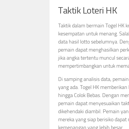
Taktik Loteri HK
Taktik dalam bermain Togel HK k
kesempatan untuk menang. Salah
data hasil lotto sebelumnya. De
pemain dapat menghasilkan perki
jika angka tertentu muncul secar
mempertimbangkan untuk memasu
Di samping analisis data, pema
yang ada. Togel HK memberikan b
hingga Colok Bebas. Dengan mem
pemain dapat menyesuaikan takti
dikehendaki diambil. Pemain yang
mereka yang siap berisiko dapa
kemenangan yang lebih besar.