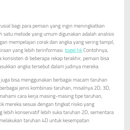
rusial bagi para pemain yang ingin meningkatkan
 satu metode yang umum digunakan adalah analisis
ngan mempelajari corak dan angka yang sering tampil,
raan yang lebih terinformasi.
togel hk
Contohnya,
a konsisten di beberapa rekap terakhir, pemain bisa
kkan angka tersebut dalam judinya mereka.
in juga bisa menggunakan berbagai macam taruhan
erbagai jenis kombinasi taruhan, misalnya 2D, 3D,
ahami cara kerja masing-masing tipe taruhan,
k mereka sesuai dengan tingkat risiko yang
 lebih konservatif lebih suka taruhan 2D, sementara
t melakukan taruhan 4D untuk kesempatan