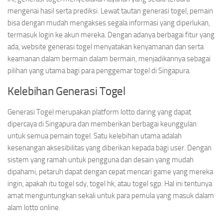
mengenai hasil serta prediksi. Lewat tautan generasi togel, pemain
bisa dengan mudah mengakses segala informasi yang diperlukan,
termasuk login ke akun mereka. Dengan adanya berbagai fitur yang
ada, website generasi togel menyatakan kenyamanan dan serta
keamanan dalam bermain dalam bermain, menjadikannya sebagai
pilihan yang utama bagi para penggemar togel di Singapura.
Kelebihan Generasi Togel
Generasi Togel merupakan platform lotto daring yang dapat
dipercaya di Singapura dan memberikan berbagai keunggulan
untuk semua pemain togel. Satu kelebihan utama adalah
kesenangan aksesibilitas yang diberikan kepada bagi user. Dengan
sistem yang ramah untuk pengguna dan desain yang mudah
dipahami, petaruh dapat dengan cepat mencari game yang mereka
ingin, apakah itu togel sdy, togel hk, atau togel sgp. Hal ini tentunya
amat menguntungkan sekali untuk para pemula yang masuk dalam
alam lotto online.