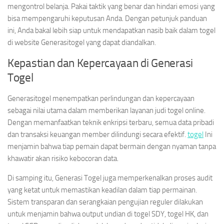
mengontrol belanja. Pakai taktik yang benar dan hindari emosi yang
bisa mempengaruhi keputusan Anda. Dengan petunjuk panduan
ini, Anda bakal lebih siap untuk mendapatkan nasib baik dalam togel
di website Generasitogel yang dapat diandalkan.
Kepastian dan Kepercayaan di Generasi
Togel
Generasitogel menempatkan perlindungan dan kepercayaan
sebagai nilai utama dalam memberikan layanan judi togel online.
Dengan memanfaatkan teknik enkripsi terbaru, semua data pribadi
dan transaksi keuangan member dilindungi secara efektif.
togel
Ini
menjamin bahwa tiap pemain dapat bermain dengan nyaman tanpa
khawatir akan risiko kebocoran data.
Di samping itu, Generasi Togel juga memperkenalkan proses audit
yang ketat untuk memastikan keadilan dalam tiap permainan.
Sistem transparan dan serangkaian pengujian reguler dilakukan
untuk menjamin bahwa output undian di togel SDY, togel HK, dan