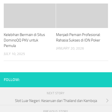
Kelebihan Bermain di Situs
Menjadi Pemain Profesional:
DominoQQ PKV untuk
Rahasia Sukses di IDN Poker
Pemula
JANUARY 20, 2026
JULY 10, 2025
FOLLOW:
NEXT STORY
Slot Luar Negeri: Keseruan dari Thailand dan Kamboja
PREVIOUS STORY