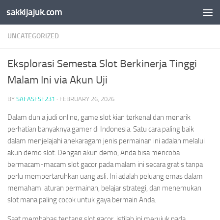
sakkijajuk.com
Skip to content
UNCATEGORIZED
Eksplorasi Semesta Slot Berkinerja Tinggi
Malam Ini via Akun Uji
BY
SAFASFSF231
·
FEBRUARY 26, 2026
Dalam dunia judi online, game slot kian terkenal dan menarik
perhatian banyaknya gamer di Indonesia. Satu cara paling baik
dalam menjelajahi anekaragam jenis permainan ini adalah melalui
akun demo slot. Dengan akun demo, Anda bisa mencoba
bermacam-macam slot gacor pada malam ini secara gratis tanpa
perlu mempertaruhkan uang asli. Ini adalah peluang emas dalam
memahami aturan permainan, belajar strategi, dan menemukan
slot mana paling cocok untuk gaya bermain Anda.
Saat membahas tentang slot gacor, istilah ini merujuk pada