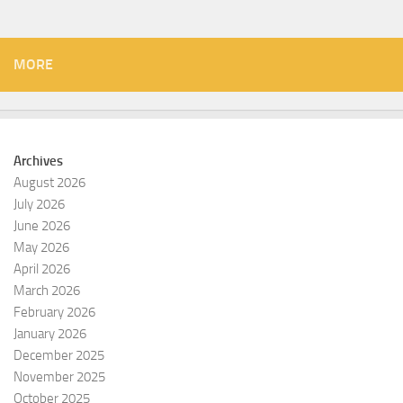
MORE
Archives
August 2026
July 2026
June 2026
May 2026
April 2026
March 2026
February 2026
January 2026
December 2025
November 2025
October 2025