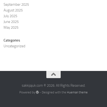
September 2025
August 2025
July 2025
June 2025
May 2025
Categories
Uncategorized
sakkijajuk.com © 2026. All Rights Reserved.
Powered by
- Designed with the
Hueman theme