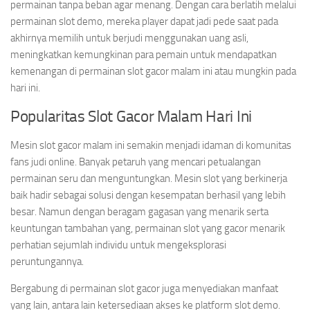
permainan tanpa beban agar menang. Dengan cara berlatih melalui
permainan slot demo, mereka player dapat jadi pede saat pada
akhirnya memilih untuk berjudi menggunakan uang asli,
meningkatkan kemungkinan para pemain untuk mendapatkan
kemenangan di permainan slot gacor malam ini atau mungkin pada
hari ini.
Popularitas Slot Gacor Malam Hari Ini
Mesin slot gacor malam ini semakin menjadi idaman di komunitas
fans judi online. Banyak petaruh yang mencari petualangan
permainan seru dan menguntungkan. Mesin slot yang berkinerja
baik hadir sebagai solusi dengan kesempatan berhasil yang lebih
besar. Namun dengan beragam gagasan yang menarik serta
keuntungan tambahan yang, permainan slot yang gacor menarik
perhatian sejumlah individu untuk mengeksplorasi
peruntungannya.
Bergabung di permainan slot gacor juga menyediakan manfaat
yang lain, antara lain ketersediaan akses ke platform slot demo.