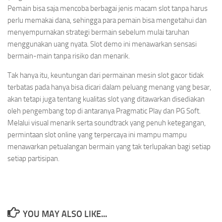
Pemain bisa saja mencoba berbagai jenis macam slot tanpa harus
perlu memakai dana, sehingga para pemain bisa mengetahui dan
menyempurnakan strategi bermain sebelum mulai taruhan
menggunakan uang nyata. Slot demo ini menawarkan sensasi
bermain-main tanpa risiko dan menarik.
Tak hanya itu, keuntungan dari permainan mesin slot gacor tidak
terbatas pada hanya bisa dicari dalam peluang menang yang besar,
akan tetapi juga tentang kualitas slot yang ditawarkan disediakan
oleh pengembang top di antaranya Pragmatic Play dan PG Soft.
Melalui visual menarik serta soundtrack yang penuh ketegangan,
permintaan slot online yang terpercaya ini mampu mampu
menawarkan petualangan bermain yang tak terlupakan bagi setiap
setiap partisipan.
YOU MAY ALSO LIKE...