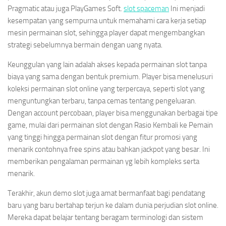
Pragmatic atau juga PlayGames Soft.
slot spaceman
Ini menjadi
kesempatan yang sempurna untuk memahami cara kerja setiap
mesin permainan slot, sehingga player dapat mengembangkan
strategi sebelumnya bermain dengan uang nyata.
Keunggulan yang lain adalah akses kepada permainan slot tanpa
biaya yang sama dengan bentuk premium. Player bisa menelusuri
koleksi permainan slot online yang terpercaya, seperti slot yang
menguntungkan terbaru, tanpa cemas tentang pengeluaran.
Dengan account percobaan, player bisa menggunakan berbagai tipe
game, mulai dari permainan slot dengan Rasio Kembali ke Pemain
yang tinggi hingga permainan slot dengan fitur promosi yang
menarik contohnya free spins atau bahkan jackpot yang besar. Ini
memberikan pengalaman permainan yg lebih kompleks serta
menarik.
Terakhir, akun demo slot juga amat bermanfaat bagi pendatang
baru yang baru bertahap terjun ke dalam dunia perjudian slot online.
Mereka dapat belajar tentang beragam terminologi dan sistem