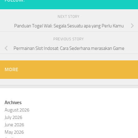
NEXT STORY
Panduan Togel Wali: Segala Sesuatu apa yang Perlu Kamu
PREVIOUS STORY
Permainan Slot Indosat: Cara Sederhana merasakan Game
MORE
Archives
August 2026
July 2026
June 2026
May 2026