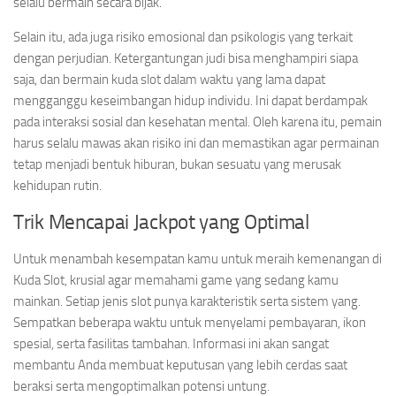
selalu bermain secara bijak.
Selain itu, ada juga risiko emosional dan psikologis yang terkait
dengan perjudian. Ketergantungan judi bisa menghampiri siapa
saja, dan bermain kuda slot dalam waktu yang lama dapat
mengganggu keseimbangan hidup individu. Ini dapat berdampak
pada interaksi sosial dan kesehatan mental. Oleh karena itu, pemain
harus selalu mawas akan risiko ini dan memastikan agar permainan
tetap menjadi bentuk hiburan, bukan sesuatu yang merusak
kehidupan rutin.
Trik Mencapai Jackpot yang Optimal
Untuk menambah kesempatan kamu untuk meraih kemenangan di
Kuda Slot, krusial agar memahami game yang sedang kamu
mainkan. Setiap jenis slot punya karakteristik serta sistem yang.
Sempatkan beberapa waktu untuk menyelami pembayaran, ikon
spesial, serta fasilitas tambahan. Informasi ini akan sangat
membantu Anda membuat keputusan yang lebih cerdas saat
beraksi serta mengoptimalkan potensi untung.