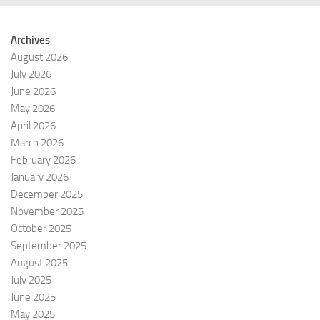
Archives
August 2026
July 2026
June 2026
May 2026
April 2026
March 2026
February 2026
January 2026
December 2025
November 2025
October 2025
September 2025
August 2025
July 2025
June 2025
May 2025