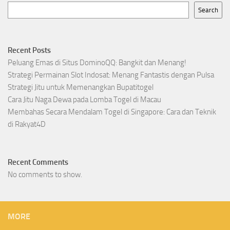
Search
Recent Posts
Peluang Emas di Situs DominoQQ: Bangkit dan Menang!
Strategi Permainan Slot Indosat: Menang Fantastis dengan Pulsa
Strategi Jitu untuk Memenangkan Bupatitogel
Cara Jitu Naga Dewa pada Lomba Togel di Macau
Membahas Secara Mendalam Togel di Singapore: Cara dan Teknik
di Rakyat4D
Recent Comments
No comments to show.
MORE