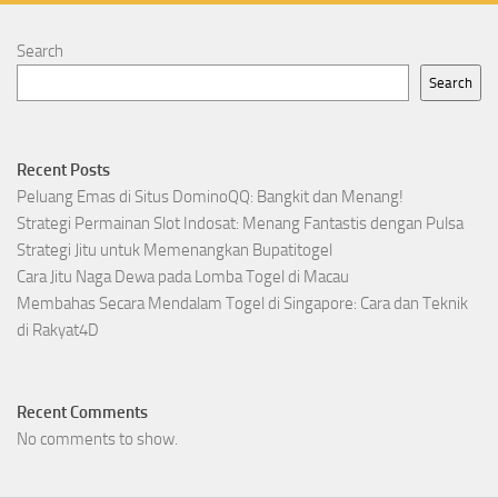
Search
Search
Recent Posts
Peluang Emas di Situs DominoQQ: Bangkit dan Menang!
Strategi Permainan Slot Indosat: Menang Fantastis dengan Pulsa
Strategi Jitu untuk Memenangkan Bupatitogel
Cara Jitu Naga Dewa pada Lomba Togel di Macau
Membahas Secara Mendalam Togel di Singapore: Cara dan Teknik
di Rakyat4D
Recent Comments
No comments to show.