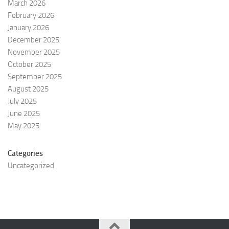
March 2026
February 2026
January 2026
December 2025
November 2025
October 2025
September 2025
August 2025
July 2025
June 2025
May 2025
Categories
Uncategorized