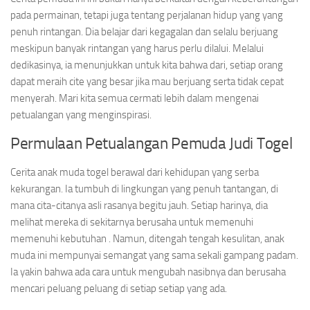
pada permainan, tetapi juga tentang perjalanan hidup yang yang
penuh rintangan. Dia belajar dari kegagalan dan selalu berjuang
meskipun banyak rintangan yang harus perlu dilalui. Melalui
dedikasinya, ia menunjukkan untuk kita bahwa dari, setiap orang
dapat meraih cite yang besar jika mau berjuang serta tidak cepat
menyerah. Mari kita semua cermati lebih dalam mengenai
petualangan yang menginspirasi.
Permulaan Petualangan Pemuda Judi Togel
Cerita anak muda togel berawal dari kehidupan yang serba
kekurangan. Ia tumbuh di lingkungan yang penuh tantangan, di
mana cita-citanya asli rasanya begitu jauh. Setiap harinya, dia
melihat mereka di sekitarnya berusaha untuk memenuhi
memenuhi kebutuhan . Namun, ditengah tengah kesulitan, anak
muda ini mempunyai semangat yang sama sekali gampang padam.
Ia yakin bahwa ada cara untuk mengubah nasibnya dan berusaha
mencari peluang peluang di setiap setiap yang ada.