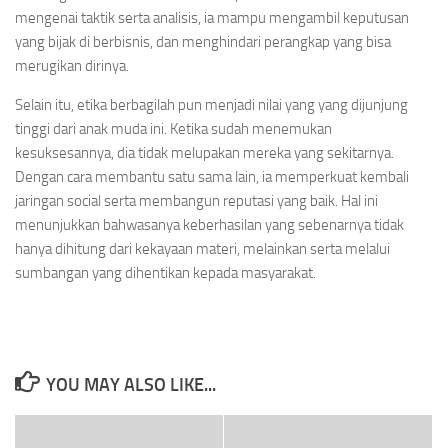
mengenai taktik serta analisis, ia mampu mengambil keputusan
yang bijak di berbisnis, dan menghindari perangkap yang bisa
merugikan dirinya.
Selain itu, etika berbagilah pun menjadi nilai yang yang dijunjung
tinggi dari anak muda ini. Ketika sudah menemukan
kesuksesannya, dia tidak melupakan mereka yang sekitarnya.
Dengan cara membantu satu sama lain, ia memperkuat kembali
jaringan social serta membangun reputasi yang baik. Hal ini
menunjukkan bahwasanya keberhasilan yang sebenarnya tidak
hanya dihitung dari kekayaan materi, melainkan serta melalui
sumbangan yang dihentikan kepada masyarakat.
YOU MAY ALSO LIKE...