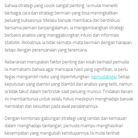
bahwa strategi yang cocok sangat penting. Ia mulai meneliti
berbagai cara dan strategi bermain yang bisa meningkatkan
peluang suksesnya. Melalui banyak membaca dan berdiskusi
bersama pemain berpengalaman, ia mengembangkan strategi
berbasis analisis yang menggabungkan intuisi dan informasi
statistik. Akibatnya, ia tidak semata-mata bermain dengan harapan,
tetapi dengan perencanaan yang terencana.
Keberanian merupakan faktor penting dari kisah berhasil pemuda.
Ia memahami bahwa agar mencapai hasil yang signifikan, ia perlu
tegas mengambil risiko yang diperhitungkan.
pemudatogel
Setiap
keputusan yang diambil yang diambil dari analisis yang teliti, namun
ia tidak takut dalam bertindak saat peluang muncul. Tindakan berani
ini membantunya untuk selalu fokus meskipun menghadapi banyak
hambatan dan kesulitan pada awal perjalanannya.
Dengan kombinasi gabungan strategi yang cerdas dan kemauan
dalam menghadapi tantangan, pemuda mampu menghasilkan
kesempatan yang mengubah kehidupannya. Ia mulai terlihat