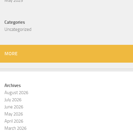
May 2025
Categories
Uncategorized
MORE
Archives
August 2026
July 2026
June 2026
May 2026
April 2026
March 2026