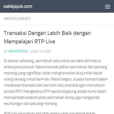
sakkijajuk.com
Skip to content
UNCATEGORIZED
Transaksi Dengan Lebih Baik dengan
Mempelajari RTP Live
BY
SAFASFSF231
·
JUNE 19, 2025
Di zaman sekarang, permainan slot online semakin diminati di
antara para penjudi. Karena banyak pilihan permainan dan peluang
menang yang signifikan, tidak mengherankan jika jumlah besar
orang senang untuk bermain. Meski begitu, supaya berhasil dalam
melakukan transaksi dan bermain slot, esensial agar memahami
prinsip RTP. Mengetahui RTP secara langsung adalah kunci dalam
memperbaiki keterampilan permainan Anda juga mengambil
keuntungan dari peluang menang.
RTP dari permainan slot ialah angka yang mengindikasikan