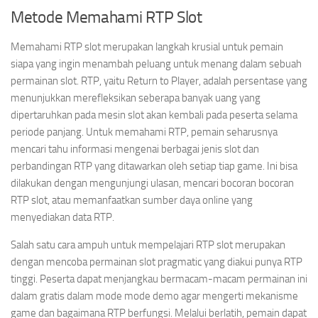
Metode Memahami RTP Slot
Memahami RTP slot merupakan langkah krusial untuk pemain
siapa yang ingin menambah peluang untuk menang dalam sebuah
permainan slot. RTP, yaitu Return to Player, adalah persentase yang
menunjukkan merefleksikan seberapa banyak uang yang
dipertaruhkan pada mesin slot akan kembali pada peserta selama
periode panjang. Untuk memahami RTP, pemain seharusnya
mencari tahu informasi mengenai berbagai jenis slot dan
perbandingan RTP yang ditawarkan oleh setiap tiap game. Ini bisa
dilakukan dengan mengunjungi ulasan, mencari bocoran bocoran
RTP slot, atau memanfaatkan sumber daya online yang
menyediakan data RTP.
Salah satu cara ampuh untuk mempelajari RTP slot merupakan
dengan mencoba permainan slot pragmatic yang diakui punya RTP
tinggi. Peserta dapat menjangkau bermacam-macam permainan ini
dalam gratis dalam mode mode demo agar mengerti mekanisme
game dan bagaimana RTP berfungsi. Melalui berlatih, pemain dapat