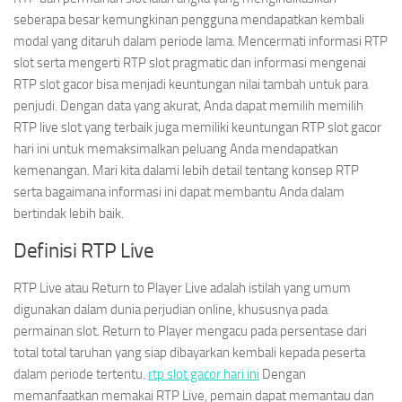
seberapa besar kemungkinan pengguna mendapatkan kembali
modal yang ditaruh dalam periode lama. Mencermati informasi RTP
slot serta mengerti RTP slot pragmatic dan informasi mengenai
RTP slot gacor bisa menjadi keuntungan nilai tambah untuk para
penjudi. Dengan data yang akurat, Anda dapat memilih memilih
RTP live slot yang terbaik juga memiliki keuntungan RTP slot gacor
hari ini untuk memaksimalkan peluang Anda mendapatkan
kemenangan. Mari kita dalami lebih detail tentang konsep RTP
serta bagaimana informasi ini dapat membantu Anda dalam
bertindak lebih baik.
Definisi RTP Live
RTP Live atau Return to Player Live adalah istilah yang umum
digunakan dalam dunia perjudian online, khususnya pada
permainan slot. Return to Player mengacu pada persentase dari
total total taruhan yang siap dibayarkan kembali kepada peserta
dalam periode tertentu.
rtp slot gacor hari ini
Dengan
memanfaatkan memakai RTP Live, pemain dapat memantau dan