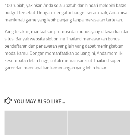
100 rupiah, yakinkan Anda selalu patuh dan hindari melebihi batas
budget tersebut. Dengan mengatur budget secara baik, Anda bisa
menikmati game yang lebih panjang tanpa merasakan tertekan.
Yang terakhir, manfaatkan promosi dan bonus yang ditawarkan dari
situs. Banyak website slot online Thailand menawarkan bonus
pendaftaran dan penawaran yang lain yang dapat meningkatkan
modal kamu. Dengan memanfaatkan peluang ini, Anda memiliki
kesempatan lebih tinggi untuk memainkan slot Thailand super
gacor dan mendapatkan kemenangan yang lebih besar.
YOU MAY ALSO LIKE...