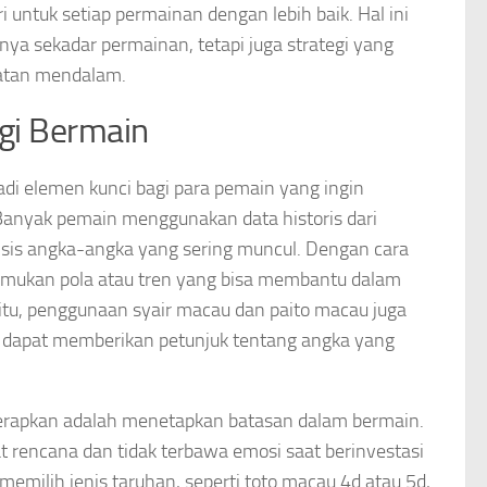
untuk setiap permainan dengan lebih baik. Hal ini
nya sekadar permainan, tetapi juga strategi yang
matan mendalam.
egi Bermain
adi elemen kunci bagi para pemain yang ingin
anyak pemain menggunakan data historis dari
sis angka-angka yang sering muncul. Dengan cara
emukan pola atau tren yang bisa membantu dalam
itu, penggunaan syair macau dan paito macau juga
p dapat memberikan petunjuk tentang angka yang
iterapkan adalah menetapkan batasan dalam bermain.
 rencana dan tidak terbawa emosi saat berinvestasi
emilih jenis taruhan, seperti toto macau 4d atau 5d,