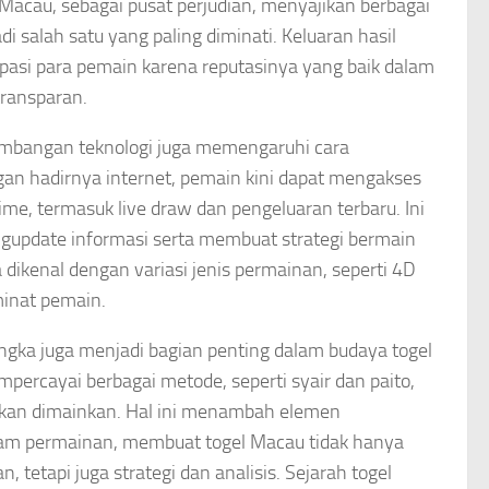
 Macau, sebagai pusat perjudian, menyajikan berbagai
i salah satu yang paling diminati. Keluaran hasil
isipasi para pemain karena reputasinya yang baik dalam
transparan.
kembangan teknologi juga memengaruhi cara
gan hadirnya internet, pemain kini dapat mengakses
time, termasuk live draw dan pengeluaran terbaru. Ini
pdate informasi serta membuat strategi bermain
a dikenal dengan variasi jenis permainan, seperti 4D
inat pemain.
 angka juga menjadi bagian penting dalam budaya togel
rcayai berbagai metode, seperti syair dan paito,
kan dimainkan. Hal ini menambah elemen
am permainan, membuat togel Macau tidak hanya
 tetapi juga strategi dan analisis. Sejarah togel