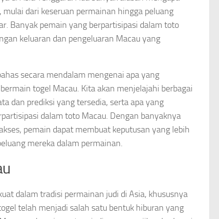
er, mulai dari keseruan permainan hingga peluang
. Banyak pemain yang berpartisipasi dalam toto
dengan keluaran dan pengeluaran Macau yang
embahas secara mendalam mengenai apa yang
ermain togel Macau. Kita akan menjelajahi berbagai
ta dan prediksi yang tersedia, serta apa yang
erpartisipasi dalam toto Macau. Dengan banyaknya
iakses, pemain dapat membuat keputusan yang lebih
peluang mereka dalam permainan.
au
uat dalam tradisi permainan judi di Asia, khususnya
 togel telah menjadi salah satu bentuk hiburan yang