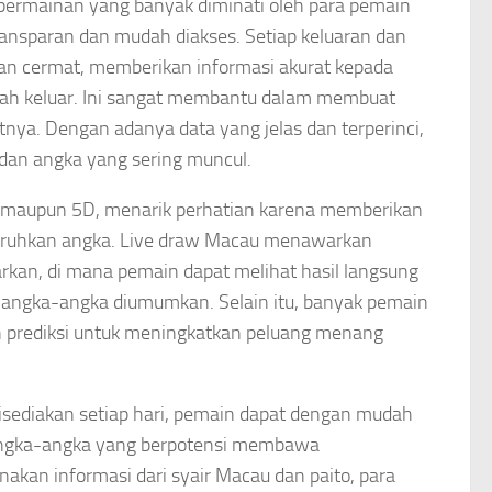
 permainan yang banyak diminati oleh para pemain
ransparan dan mudah diakses. Setiap keluaran dan
an cermat, memberikan informasi akurat kepada
ah keluar. Ini sangat membantu dalam membuat
tnya. Dengan adanya data yang jelas dan terperinci,
dan angka yang sering muncul.
4D maupun 5D, menarik perhatian karena memberikan
taruhkan angka. Live draw Macau menawarkan
kan, di mana pemain dapat melihat hasil langsung
angka-angka diumumkan. Selain itu, banyak pemain
 prediksi untuk meningkatkan peluang menang
isediakan setiap hari, pemain dapat dengan mudah
 angka-angka yang berpotensi membawa
kan informasi dari syair Macau dan paito, para