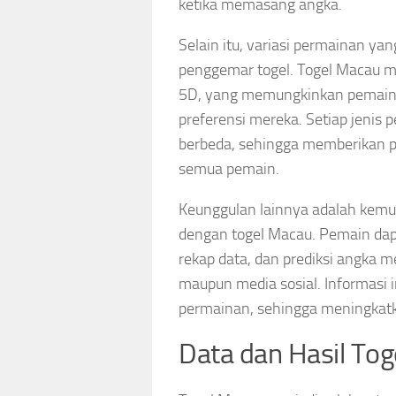
ketika memasang angka.
Selain itu, variasi permainan yan
penggemar togel. Togel Macau m
5D, yang memungkinkan pemain u
preferensi mereka. Setiap jenis 
berbeda, sehingga memberikan p
semua pemain.
Keunggulan lainnya adalah kemu
dengan togel Macau. Pemain da
rekap data, dan prediksi angka me
maupun media sosial. Informasi
permainan, sehingga meningkat
Data dan Hasil To