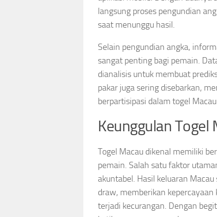
langsung proses pengundian an
saat menunggu hasil.
Selain pengundian angka, inform
sangat penting bagi pemain. Dat
dianalisis untuk membuat prediksi
pakar juga sering disebarkan, m
berpartisipasi dalam togel Macau
Keunggulan Togel
Togel Macau dikenal memiliki be
pemain. Salah satu faktor utam
akuntabel. Hasil keluaran Macau 
draw, memberikan kepercayaan k
terjadi kecurangan. Dengan begi