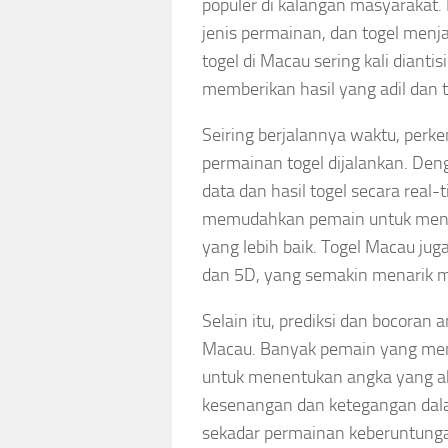
populer di kalangan masyarakat.
jenis permainan, dan togel menjad
togel di Macau sering kali diant
memberikan hasil yang adil dan 
Seiring berjalannya waktu, per
permainan togel dijalankan. Den
data dan hasil togel secara real-
memudahkan pemain untuk mengu
yang lebih baik. Togel Macau jug
dan 5D, yang semakin menarik m
Selain itu, prediksi dan bocoran
Macau. Banyak pemain yang mempe
untuk menentukan angka yang a
kesenangan dan ketegangan dal
sekadar permainan keberuntungan,