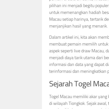
pilihan ini menjadi begitu popul
untuk memenangkan hadiah besar
Macau setiap harinya, tertarik 
menjanjikan hasil yang menarik.
Dalam artikel ini, kita akan m
membuat pemain memilih untuk b
aspek seperti live draw Macau, da
menjadi daya tarik utama dari b
informasi dan data yang dapat d
terinformasi dan meningkatkan 
Sejarah Togel Mac
Togel Macau memiliki akar yang k
di wilayah Tiongkok. Sejak awal,