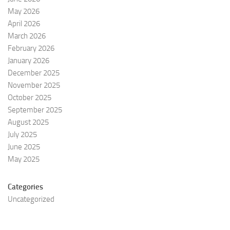
May 2026
April 2026
March 2026
February 2026
January 2026
December 2025
November 2025
October 2025
September 2025
August 2025
July 2025
June 2025
May 2025
Categories
Uncategorized