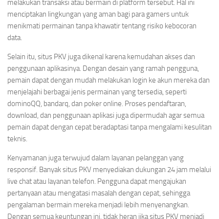
melakukan transaksi atau bermain di platform tersebut. Hal ini
menciptakan lingkungan yang aman bagi para gamers untuk
menikmati permainan tanpa khawatir tentang risiko kebocoran
data.
Selain itu, situs PKV juga dikenal karena kemudahan akses dan
penggunaan aplikasinya. Dengan desain yang ramah pengguna,
pemain dapat dengan mudah melakukan login ke akun mereka dan
menjelajahi berbagai jenis permainan yang tersedia, seperti
dominoQQ, bandarq, dan poker online. Proses pendaftaran,
download, dan penggunaan aplikasi juga dipermudah agar semua
pemain dapat dengan cepat beradaptasi tanpa mengalami kesulitan
teknis.
Kenyamanan juga terwujud dalam layanan pelanggan yang
responsif. Banyak situs PKV menyediakan dukungan 24 jam melalui
live chat atau layanan telefon. Pengguna dapat mengajukan
pertanyaan atau mengatasi masalah dengan cepat, sehingga
pengalaman bermain mereka menjadi lebih menyenangkan.
Dengan semua keuntungan ini, tidak heran jika situs PKV menjadi