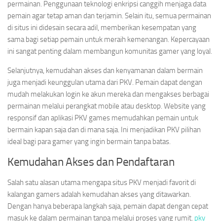
permainan. Penggunaan teknologi enkripsi canggih menjaga data
pemain agar tetap aman dan terjamin. Selain itu, semua permainan
di situs ini didesain secara adil, memberikan kesempatan yang
sama bagi setiap pemain untuk meraih kemenangan. Kepercayaan
ini sangat penting dalam membangun komunitas gamer yang loyal.
Selanjutnya, kemudahan akses dan kenyamanan dalam bermain
juga menjadi keunggulan utama dari PKV. Pemain dapat dengan
mudah melakukan login ke akun mereka dan mengakses berbagai
permainan melalui perangkat mobile atau desktop. Website yang
responsif dan aplikasi PKV games memudahkan pemain untuk
bermain kapan saja dan di mana saja. Ini menjadikan PKV pilihan
ideal bagi para gamer yang ingin bermain tanpa batas.
Kemudahan Akses dan Pendaftaran
Salah satu alasan utama mengapa situs PKV menjadi favorit di
kalangan gamers adalah kemudahan akses yang ditawarkan.
Dengan hanya beberapa langkah saja, pemain dapat dengan cepat
masuk ke dalam permainan tanpa melalui proses yang rumit.
pkv