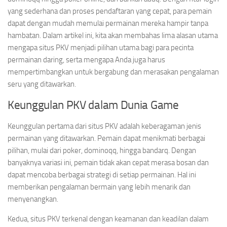
yang sederhana dan proses pendaftaran yang cepat, para pemain
dapat dengan mudah memulai permainan mereka hampir tanpa
hambatan. Dalam artikel ini, kita akan membahas lima alasan utama
mengapa situs PKV menjadi pilihan utama bagi para pecinta
permainan daring, serta mengapa Anda juga harus
mempertimbangkan untuk bergabung dan merasakan pengalaman
seru yang ditawarkan.
Keunggulan PKV dalam Dunia Game
Keunggulan pertama dari situs PKV adalah keberagaman jenis
permainan yang ditawarkan. Pemain dapat menikmati berbagai
pilihan, mulai dari poker, dominoqq, hingga bandarq. Dengan
banyaknya variasi ini, pemain tidak akan cepat merasa bosan dan
dapat mencoba berbagai strategi di setiap permainan. Hal ini
memberikan pengalaman bermain yang lebih menarik dan
menyenangkan.
Kedua, situs PKV terkenal dengan keamanan dan keadilan dalam