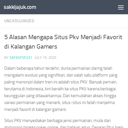
sakkijajuk.com
Skip to content
UNCATEGORIZED
5 Alasan Mengapa Situs Pkv Menjadi Favorit
di Kalangan Gamers
BY
SAFASFSF231
·
JULY 15, 2025
Dalam beberapa tahun terakhir, dunia permainan daring telah
mengalami evolusi yang signifikan, dan salah satu platform yang
paling menonjol dalam tren ini adalah situs PKV. Banyak pemain,
terutama di Indonesia, kini beralih ke situs PKV karena berbagai
keunggulan yang ditawarkannya. Dari kemudahan akses hingga
variasi permainan yang menarik, situs-situs ini telah menjelma
menjadi favorit di kalangan gamers.
Situs PKV menyediakan berbagai jenis permainan, mulai dari
dominoqq hingga poker online, dan bahkan aduq. Dengan fitur login