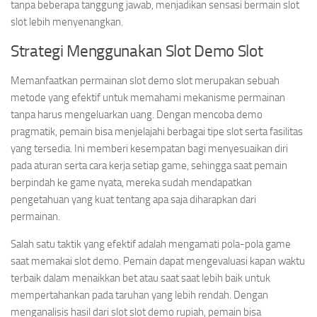
tanpa beberapa tanggung jawab, menjadikan sensasi bermain slot
slot lebih menyenangkan.
Strategi Menggunakan Slot Demo Slot
Memanfaatkan permainan slot demo slot merupakan sebuah
metode yang efektif untuk memahami mekanisme permainan
tanpa harus mengeluarkan uang. Dengan mencoba demo
pragmatik, pemain bisa menjelajahi berbagai tipe slot serta fasilitas
yang tersedia. Ini memberi kesempatan bagi menyesuaikan diri
pada aturan serta cara kerja setiap game, sehingga saat pemain
berpindah ke game nyata, mereka sudah mendapatkan
pengetahuan yang kuat tentang apa saja diharapkan dari
permainan.
Salah satu taktik yang efektif adalah mengamati pola-pola game
saat memakai slot demo. Pemain dapat mengevaluasi kapan waktu
terbaik dalam menaikkan bet atau saat saat lebih baik untuk
mempertahankan pada taruhan yang lebih rendah. Dengan
menganalisis hasil dari slot slot demo rupiah, pemain bisa