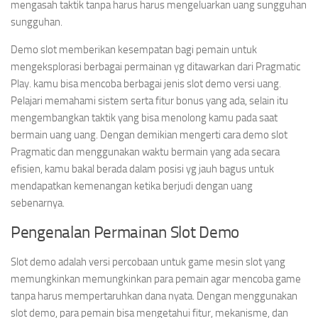
mengasah taktik tanpa harus harus mengeluarkan uang sungguhan
sungguhan.
Demo slot memberikan kesempatan bagi pemain untuk
mengeksplorasi berbagai permainan yg ditawarkan dari Pragmatic
Play. kamu bisa mencoba berbagai jenis slot demo versi uang.
Pelajari memahami sistem serta fitur bonus yang ada, selain itu
mengembangkan taktik yang bisa menolong kamu pada saat
bermain uang uang. Dengan demikian mengerti cara demo slot
Pragmatic dan menggunakan waktu bermain yang ada secara
efisien, kamu bakal berada dalam posisi yg jauh bagus untuk
mendapatkan kemenangan ketika berjudi dengan uang
sebenarnya.
Pengenalan Permainan Slot Demo
Slot demo adalah versi percobaan untuk game mesin slot yang
memungkinkan memungkinkan para pemain agar mencoba game
tanpa harus mempertaruhkan dana nyata. Dengan menggunakan
slot demo, para pemain bisa mengetahui fitur, mekanisme, dan