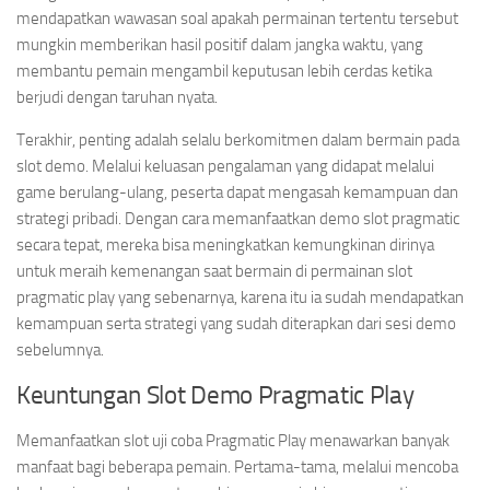
mendapatkan wawasan soal apakah permainan tertentu tersebut
mungkin memberikan hasil positif dalam jangka waktu, yang
membantu pemain mengambil keputusan lebih cerdas ketika
berjudi dengan taruhan nyata.
Terakhir, penting adalah selalu berkomitmen dalam bermain pada
slot demo. Melalui keluasan pengalaman yang didapat melalui
game berulang-ulang, peserta dapat mengasah kemampuan dan
strategi pribadi. Dengan cara memanfaatkan demo slot pragmatic
secara tepat, mereka bisa meningkatkan kemungkinan dirinya
untuk meraih kemenangan saat bermain di permainan slot
pragmatic play yang sebenarnya, karena itu ia sudah mendapatkan
kemampuan serta strategi yang sudah diterapkan dari sesi demo
sebelumnya.
Keuntungan Slot Demo Pragmatic Play
Memanfaatkan slot uji coba Pragmatic Play menawarkan banyak
manfaat bagi beberapa pemain. Pertama-tama, melalui mencoba