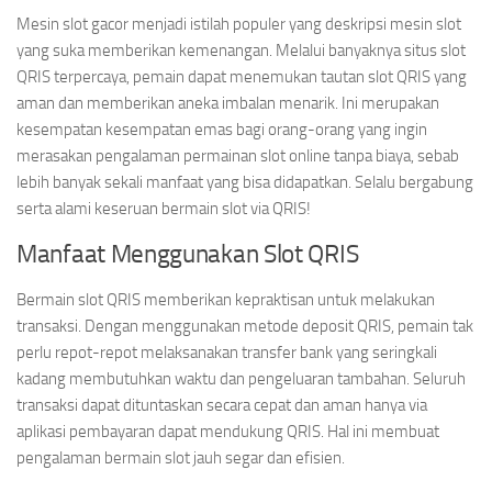
Mesin slot gacor menjadi istilah populer yang deskripsi mesin slot
yang suka memberikan kemenangan. Melalui banyaknya situs slot
QRIS terpercaya, pemain dapat menemukan tautan slot QRIS yang
aman dan memberikan aneka imbalan menarik. Ini merupakan
kesempatan kesempatan emas bagi orang-orang yang ingin
merasakan pengalaman permainan slot online tanpa biaya, sebab
lebih banyak sekali manfaat yang bisa didapatkan. Selalu bergabung
serta alami keseruan bermain slot via QRIS!
Manfaat Menggunakan Slot QRIS
Bermain slot QRIS memberikan kepraktisan untuk melakukan
transaksi. Dengan menggunakan metode deposit QRIS, pemain tak
perlu repot-repot melaksanakan transfer bank yang seringkali
kadang membutuhkan waktu dan pengeluaran tambahan. Seluruh
transaksi dapat dituntaskan secara cepat dan aman hanya via
aplikasi pembayaran dapat mendukung QRIS. Hal ini membuat
pengalaman bermain slot jauh segar dan efisien.