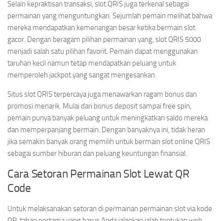
Selain kepraktisan transaksi, slot QRIS juga terkenal sebagai
permainan yang menguntungkan. Sejumlah pemain melihat bahwa
mereka mendapatkan kemenangan besar ketika bermain slot
gacor. Dengan beragam pilihan permainan yang, slot QRIS 5000
menjadi salah satu pilihan favorit. Pemain dapat menggunakan
taruhan kecil namun tetap mendapatkan peluang untuk
memperoleh jackpot yang sangat mengesankan.
Situs slot QRIS terpercaya juga menawarkan ragam bonus dan
promosi menarik. Mulai dari bonus deposit sampai free spin,
pemain punya banyak peluang untuk meningkatkan saldo mereka
dan memperpanjang bermain. Dengan banyaknya ini, tidak heran
jika semakin banyak orang memilih untuk bermain slot online QRIS
sebagai sumber hiburan dan peluang keuntungan finansial.
Cara Setoran Permainan Slot Lewat QR
Code
Untuk melaksanakan setoran di permainan permainan slot via kode
QR, tahap pertama yang harus Anda jalankan ialah tentukan web