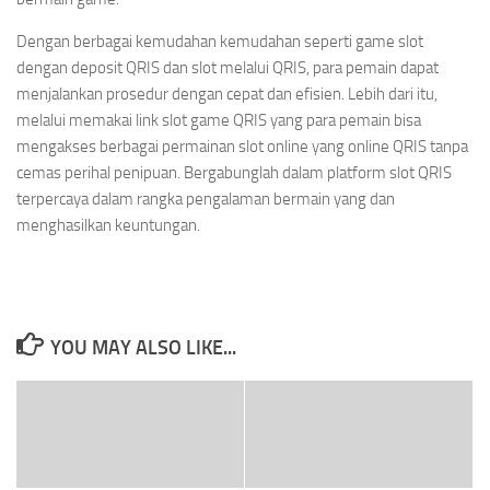
Dengan berbagai kemudahan kemudahan seperti game slot
dengan deposit QRIS dan slot melalui QRIS, para pemain dapat
menjalankan prosedur dengan cepat dan efisien. Lebih dari itu,
melalui memakai link slot game QRIS yang para pemain bisa
mengakses berbagai permainan slot online yang online QRIS tanpa
cemas perihal penipuan. Bergabunglah dalam platform slot QRIS
terpercaya dalam rangka pengalaman bermain yang dan
menghasilkan keuntungan.
YOU MAY ALSO LIKE...