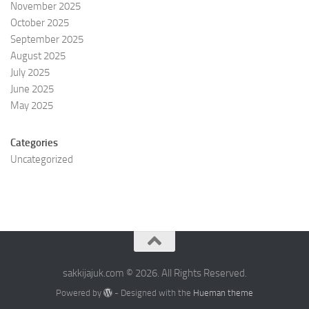
November 2025
October 2025
September 2025
August 2025
July 2025
June 2025
May 2025
Categories
Uncategorized
sakkijajuk.com © 2026. All Rights Reserved.
Powered by
- Designed with the
Hueman theme