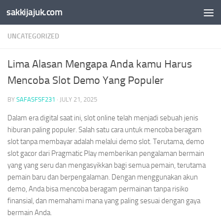
sakkijajuk.com
Skip to content
UNCATEGORIZED
Lima Alasan Mengapa Anda kamu Harus
Mencoba Slot Demo Yang Populer
BY
SAFASFSF231
·
JULY 21, 2025
Dalam era digital saat ini, slot online telah menjadi sebuah jenis
hiburan paling populer. Salah satu cara untuk mencoba beragam
slot tanpa membayar adalah melalui demo slot. Terutama, demo
slot gacor dari Pragmatic Play memberikan pengalaman bermain
yang yang seru dan mengasyikkan bagi semua pemain, terutama
pemain baru dan berpengalaman. Dengan menggunakan akun
demo, Anda bisa mencoba beragam permainan tanpa risiko
finansial, dan memahami mana yang paling sesuai dengan gaya
bermain Anda.