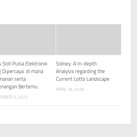
s Slot Pulsa Elektronik
Sidney: A In-depth
 Dipercaya: di mana
Analysis regarding the
manan serta
Current Lotto Landscape
enangan Bertemu
APRIL 16, 2026
MBER 3, 2025