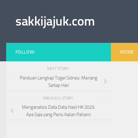
Skip to content
sakkijajuk.com
FOLLOW:
MORE
NEXT STORY
Panduan Lengkap Togel Sidney: Menang
Setiap Hari
PREVIOUS STORY
Menganalisis Data Data Hasil HK 2025:
Apa Saja yang Perlu Kalian Pahami