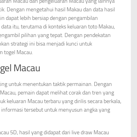
uaran Macau dan pengeluaran Macau yang lainnya
tik. Dengan mengetahui hasil Makau dan data hasil
in dapat lebih bersiap dengan pengambilan
ata itu, terutama di konteks keluaran toto Makau,
ngambil pilihan yang tepat. Dengan pendekatan
an strategi ini bisa menjadi kunci untuk
 togel Macau.
ogel Macau
ting untuk menentukan taktik permainan. Dengan
 Macau, pemain dapat melihat corak dan tren yang
k keluaran Macau terbaru yang dirilis secara berkala,
informasi tersebut untuk menyusun angka yang
acau 5D, hasil yang didapat dari live draw Macau