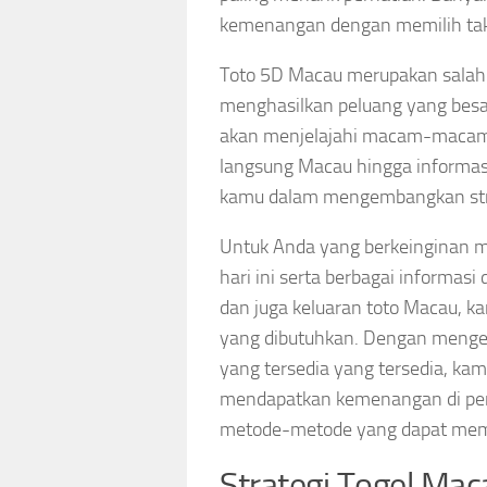
kemenangan dengan memilih takt
Toto 5D Macau merupakan salah
menghasilkan peluang yang besar 
akan menjelajahi macam-macam a
langsung Macau hingga informas
kamu dalam mengembangkan str
Untuk Anda yang berkeinginan m
hari ini serta berbagai informas
dan juga keluaran toto Macau, 
yang dibutuhkan. Dengan menge
yang tersedia yang tersedia, k
mendapatkan kemenangan di perma
metode-metode yang dapat memb
Strategi Togel Mac