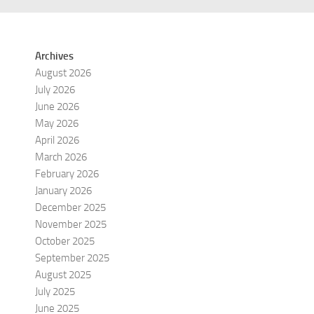
Archives
August 2026
July 2026
June 2026
May 2026
April 2026
March 2026
February 2026
January 2026
December 2025
November 2025
October 2025
September 2025
August 2025
July 2025
June 2025