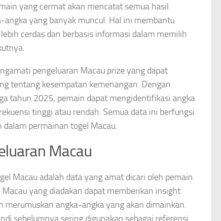
emain yang cermat akan mencatat semua hasil
a-angka yang banyak muncul. Hal ini membantu
ebih cerdas dan berbasis informasi dalam memilih
kutnya.
engamati pengeluaran Macau prize yang dapat
ang tentang kesempatan kemenangan. Dengan
a tahun 2025, pemain dapat mengidentifikasi angka
ekuensi tinggi atau rendah. Semua data ini berfungsi
 dalam permainan togel Macau.
eluaran Macau
gel Macau adalah data yang amat dicari oleh pemain
gel Macau yang diadakan dapat memberikan insight
lam merumuskan angka-angka yang akan dimainkan.
undi sebelumnya sering digunakan sebagai referensi