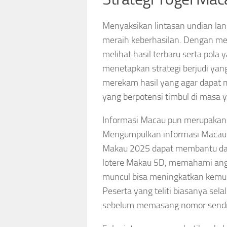
Menyaksikan lintasan undian l
meraih keberhasilan. Dengan men
melihat hasil terbaru serta pola
menetapkan strategi berjudi yang
merekam hasil yang agar dapat 
yang berpotensi timbul di masa 
Informasi Macau pun merupakan a
Mengumpulkan informasi Macau 
Makau 2025 dapat membantu dal
lotere Makau 5D, memahami angk
muncul bisa meningkatkan kem
Peserta yang teliti biasanya sela
sebelum memasang nomor sendir