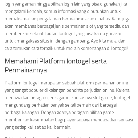
login yang aman hingga pilihan login lain yang bisa digunakan jika
mengalami kendala, semua informasi yang dibutuhkan untuk
memaksimalkan pengalaman bermainmu akan dibahas. Kami juga
akan membahas berbagai jenis permainan slot yang tersedia, dan
memberikan sebuah tautan Iontogel yang bisa kamu gunakan
untuk mengakses situs ini dengan gampang. Ayo kita mulai dan
cara temukan cara terbaik untuk meraih kemenangan di Iontogel!
Memahami Platform Iontogel serta
Permainannya
Platform Iontogel merupakan sebuah platform permainan online
yang sangat populer di kalangan pencinta perjudian online. Karena
menawarkan beragam jenis game, khususnya slot game, Iontogel
mengundang perhatian banyak sekali pemain dari berbagai
berbagai kalangan. Dengan adanya beragam pilihan game
memberikan kesempatan bagi player supaya mendapatkan sensasi
yang setiap kali setiap kali bermain.