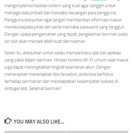
mengimplementasikan sistem yang kuat agar canggih untuk
menjaga data pribadi dan transaksi keuangan para pengguna.
Pengguna dianjurkan agar jangan memberikan informasi masuk
mereka kepada pihak lain serta memakai password yang tangguh.
Dengan upaya pengamanan yang tepat, pengalaman bermain pada
ion slot akan menjadi lebih kuat dan nyaman.
Selain itu, dianjurkan untuk selalu memperbarui alat dan aplikasi
yang pakai dalam bermain. Hindari koneksi Wi-Fi umum saat masuk
juga dapat meningkatkan tingkat keamanan akun. Dengan
menerapkan menerapkan tips tersebut, anda bisa berfokus
terhadap permainan dan mendapatkan kesempatan sukses di
iontogel slot. Selamat bermain!
YOU MAY ALSO LIKE...