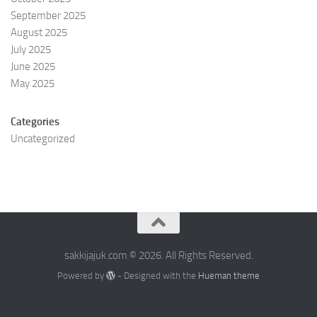
September 2025
August 2025
July 2025
June 2025
May 2025
Categories
Uncategorized
sakkijajuk.com © 2026. All Rights Reserved.
Powered by
- Designed with the
Hueman theme