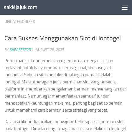
sakkijajuk.com
Skip to content
UNCATEGORIZED
Cara Sukses Menggunakan Slot di Iontogel
BY
SAFASFSF231
·
AUGUST 28, 2025
Permainan slot di internet kian digemari dan menjadi pilihan
terfavorit untuk banyak pemain secara global, khususnya di
Indonesia. Sebuah situs populer di kalangan pemain adalah
Iontogel. Melalui beragam jenis permainan slot yang tersedia,
platform ini memberikan pengalaman bermain menyenangkan dan
bermanfaat. Namun, agar memanfaatkan semua fitur dan
mendapatkan keuntungan maksimal, penting bagi setiap pemain
untuk memahami cara bermain serta strategi yang tepat.
Dalam artikel ini kami akan menyajikan beberapa kiat bermain slot
pada Iontogel. Dimulai dengan bagaimana cara melakukan Iontogel