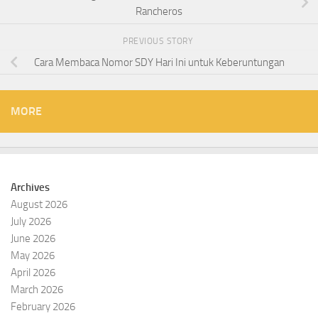
Rancheros
PREVIOUS STORY
Cara Membaca Nomor SDY Hari Ini untuk Keberuntungan
MORE
Archives
August 2026
July 2026
June 2026
May 2026
April 2026
March 2026
February 2026