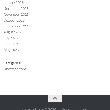
January 2026
December 2025
November 2025
October 2025
September 2025
August 2025
July 2025
June 2025
May 2025
Categories
Uncategorized
sakkijajuk.com © 2026. All Rights Reserved.