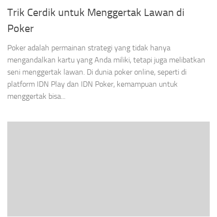
Trik Cerdik untuk Menggertak Lawan di
Poker
Poker adalah permainan strategi yang tidak hanya
mengandalkan kartu yang Anda miliki, tetapi juga melibatkan
seni menggertak lawan. Di dunia poker online, seperti di
platform IDN Play dan IDN Poker, kemampuan untuk
menggertak bisa...