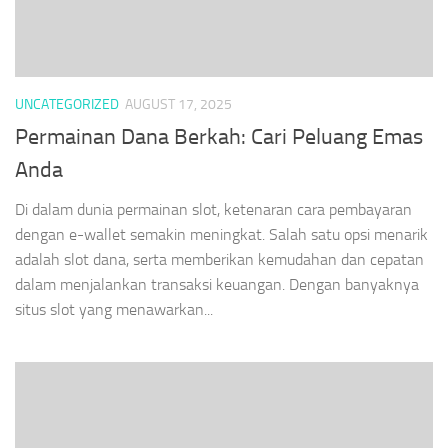
UNCATEGORIZED
AUGUST 17, 2025
Permainan Dana Berkah: Cari Peluang Emas
Anda
Di dalam dunia permainan slot, ketenaran cara pembayaran
dengan e-wallet semakin meningkat. Salah satu opsi menarik
adalah slot dana, serta memberikan kemudahan dan cepatan
dalam menjalankan transaksi keuangan. Dengan banyaknya
situs slot yang menawarkan...