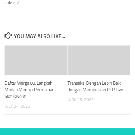
sukses!
YOU MAY ALSO LIKE...
Daftar Warga 88: Langkah
Transaksi Dengan Lebih Baik
Mudah Menuju Permainan
dengan Mempelajari RTP Live
Slot Favorit
JUNE 19, 2025
JULY 24, 2025