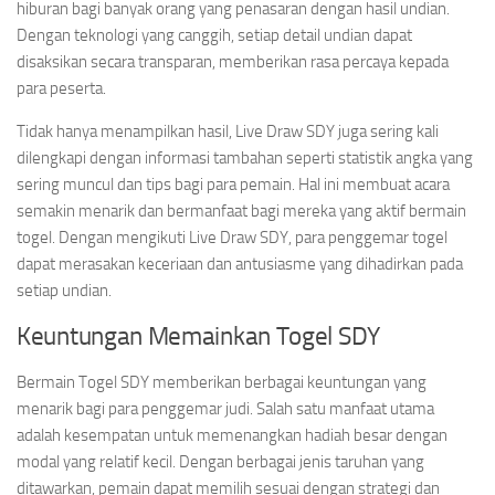
hiburan bagi banyak orang yang penasaran dengan hasil undian.
Dengan teknologi yang canggih, setiap detail undian dapat
disaksikan secara transparan, memberikan rasa percaya kepada
para peserta.
Tidak hanya menampilkan hasil, Live Draw SDY juga sering kali
dilengkapi dengan informasi tambahan seperti statistik angka yang
sering muncul dan tips bagi para pemain. Hal ini membuat acara
semakin menarik dan bermanfaat bagi mereka yang aktif bermain
togel. Dengan mengikuti Live Draw SDY, para penggemar togel
dapat merasakan keceriaan dan antusiasme yang dihadirkan pada
setiap undian.
Keuntungan Memainkan Togel SDY
Bermain Togel SDY memberikan berbagai keuntungan yang
menarik bagi para penggemar judi. Salah satu manfaat utama
adalah kesempatan untuk memenangkan hadiah besar dengan
modal yang relatif kecil. Dengan berbagai jenis taruhan yang
ditawarkan, pemain dapat memilih sesuai dengan strategi dan