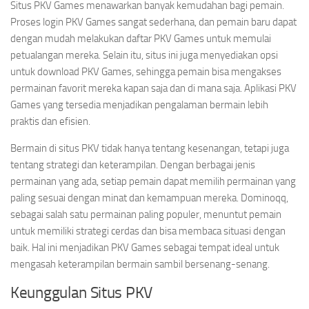
Situs PKV Games menawarkan banyak kemudahan bagi pemain.
Proses login PKV Games sangat sederhana, dan pemain baru dapat
dengan mudah melakukan daftar PKV Games untuk memulai
petualangan mereka. Selain itu, situs ini juga menyediakan opsi
untuk download PKV Games, sehingga pemain bisa mengakses
permainan favorit mereka kapan saja dan di mana saja. Aplikasi PKV
Games yang tersedia menjadikan pengalaman bermain lebih
praktis dan efisien.
Bermain di situs PKV tidak hanya tentang kesenangan, tetapi juga
tentang strategi dan keterampilan. Dengan berbagai jenis
permainan yang ada, setiap pemain dapat memilih permainan yang
paling sesuai dengan minat dan kemampuan mereka. Dominoqq,
sebagai salah satu permainan paling populer, menuntut pemain
untuk memiliki strategi cerdas dan bisa membaca situasi dengan
baik. Hal ini menjadikan PKV Games sebagai tempat ideal untuk
mengasah keterampilan bermain sambil bersenang-senang.
Keunggulan Situs PKV