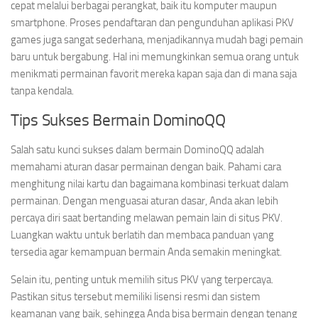
cepat melalui berbagai perangkat, baik itu komputer maupun
smartphone. Proses pendaftaran dan pengunduhan aplikasi PKV
games juga sangat sederhana, menjadikannya mudah bagi pemain
baru untuk bergabung. Hal ini memungkinkan semua orang untuk
menikmati permainan favorit mereka kapan saja dan di mana saja
tanpa kendala.
Tips Sukses Bermain DominoQQ
Salah satu kunci sukses dalam bermain DominoQQ adalah
memahami aturan dasar permainan dengan baik. Pahami cara
menghitung nilai kartu dan bagaimana kombinasi terkuat dalam
permainan. Dengan menguasai aturan dasar, Anda akan lebih
percaya diri saat bertanding melawan pemain lain di situs PKV.
Luangkan waktu untuk berlatih dan membaca panduan yang
tersedia agar kemampuan bermain Anda semakin meningkat.
Selain itu, penting untuk memilih situs PKV yang terpercaya.
Pastikan situs tersebut memiliki lisensi resmi dan sistem
keamanan yang baik, sehingga Anda bisa bermain dengan tenang