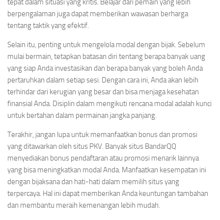
tepat dalam situasi yang kritis. Belajar dari pemain yang lebih
berpengalaman juga dapat memberikan wawasan berharga
tentang taktik yang efektif.
Selain itu, penting untuk mengelola modal dengan bijak. Sebelum
mulai bermain, tetapkan batasan diri tentang berapa banyak uang
yang siap Anda investasikan dan berapa banyak yang boleh Anda
pertaruhkan dalam setiap sesi. Dengan cara ini, Anda akan lebih
terhindar dari kerugian yang besar dan bisa menjaga kesehatan
finansial Anda. Disiplin dalam mengikuti rencana modal adalah kunci
untuk bertahan dalam permainan jangka panjang.
Terakhir, jangan lupa untuk memanfaatkan bonus dan promosi
yang ditawarkan oleh situs PKV. Banyak situs BandarQQ
menyediakan bonus pendaftaran atau promosi menarik lainnya
yang bisa meningkatkan modal Anda. Manfaatkan kesempatan ini
dengan bijaksana dan hati-hati dalam memilih situs yang
terpercaya. Hal ini dapat memberikan Anda keuntungan tambahan
dan membantu meraih kemenangan lebih mudah.