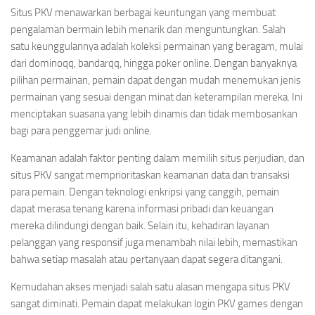
Situs PKV menawarkan berbagai keuntungan yang membuat
pengalaman bermain lebih menarik dan menguntungkan. Salah
satu keunggulannya adalah koleksi permainan yang beragam, mulai
dari dominoqq, bandarqq, hingga poker online. Dengan banyaknya
pilihan permainan, pemain dapat dengan mudah menemukan jenis
permainan yang sesuai dengan minat dan keterampilan mereka. Ini
menciptakan suasana yang lebih dinamis dan tidak membosankan
bagi para penggemar judi online.
Keamanan adalah faktor penting dalam memilih situs perjudian, dan
situs PKV sangat memprioritaskan keamanan data dan transaksi
para pemain. Dengan teknologi enkripsi yang canggih, pemain
dapat merasa tenang karena informasi pribadi dan keuangan
mereka dilindungi dengan baik. Selain itu, kehadiran layanan
pelanggan yang responsif juga menambah nilai lebih, memastikan
bahwa setiap masalah atau pertanyaan dapat segera ditangani.
Kemudahan akses menjadi salah satu alasan mengapa situs PKV
sangat diminati. Pemain dapat melakukan login PKV games dengan