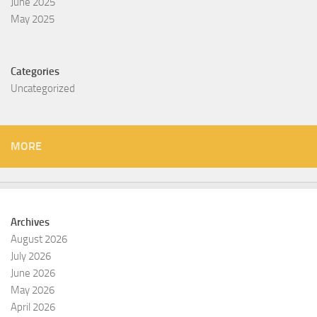
June 2025
May 2025
Categories
Uncategorized
MORE
Archives
August 2026
July 2026
June 2026
May 2026
April 2026