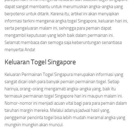
dapat sangat membantu untuk merumuskan angka-angka yang
berpotensi untuk ditarik. Karena itu, artikel ini akan menyajikan
informasi terkini mengenai angka togel Singapore, keluaran hari ini,
serta pengeluaran malam ini, sehingga para pemain dapat
mengambil keputusan yang lebih baik dalam permainan ini.
Selamat membaca dan semoga saja keberuntungan senantiasa
menyertai Anda!
Keluaran Togel Singapore
Keluaran Permainan Togel Singapura merupakan informasi yang
sangat dicari oleh para banyak pemain permainan togel. Setiap
harinya, orang-orang mengamati angka-angka yang, baik itu
termasuk permainan togel Singapore hari ini maupun malam ini.
Nomor-nomor ini menjadi acuan vital bagi para para pemain dalam
taruhan margin mereka. Melalui adanya jadwal hasil yang,
penggemar pencinta togel bisa lebih mudah meramal angka yang
mungkin mungkin akan muncul.