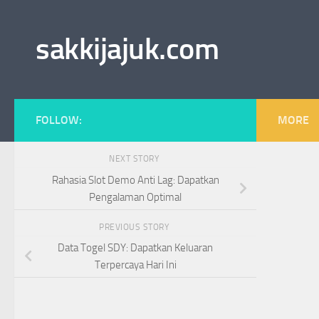
Skip to content
sakkijajuk.com
FOLLOW:
MORE
NEXT STORY
Rahasia Slot Demo Anti Lag: Dapatkan
Pengalaman Optimal
PREVIOUS STORY
Data Togel SDY: Dapatkan Keluaran
Terpercaya Hari Ini