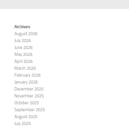
Archives
August 2026
July 2026
June 2026
May 2026
April 2026
March 2026
February 2026
January 2026
December 2025
November 2025
October 2025
September 2025
August 2025
July 2025