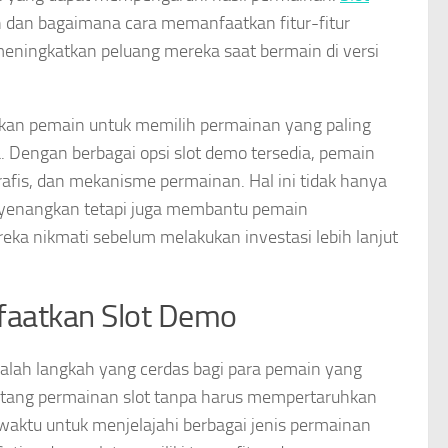
n dan bagaimana cara memanfaatkan fitur-fitur
meningkatkan peluang mereka saat bermain di versi
kan pemain untuk memilih permainan yang paling
. Dengan berbagai opsi slot demo tersedia, pemain
rafis, dan mekanisme permainan. Hal ini tidak hanya
yenangkan tetapi juga membantu pemain
ka nikmati sebelum melakukan investasi lebih lanjut
faatkan Slot Demo
lah langkah yang cerdas bagi para pemain yang
tang permainan slot tanpa harus mempertaruhkan
waktu untuk menjelajahi berbagai jenis permainan