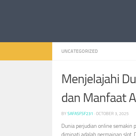
UNCATEGORIZED
Menjelajahi D
dan Manfaat 
BY
SAFASFSF231
·
OCTOBER 3, 2025
Dunia perjudian online semakin 
diminati adalah permainan slot. 