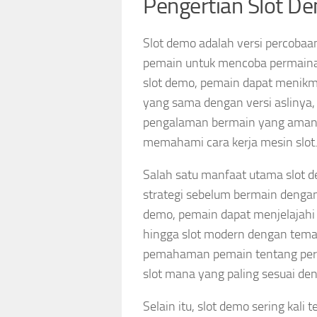
Pengertian Slot D
Slot demo adalah versi percoba
pemain untuk mencoba permaina
slot demo, pemain dapat menikm
yang sama dengan versi aslinya, 
pengalaman bermain yang aman 
memahami cara kerja mesin slot
Salah satu manfaat utama slot 
strategi sebelum bermain deng
demo, pemain dapat menjelajahi b
hingga slot modern dengan tema 
pemahaman pemain tentang per
slot mana yang paling sesuai de
Selain itu, slot demo sering kali 