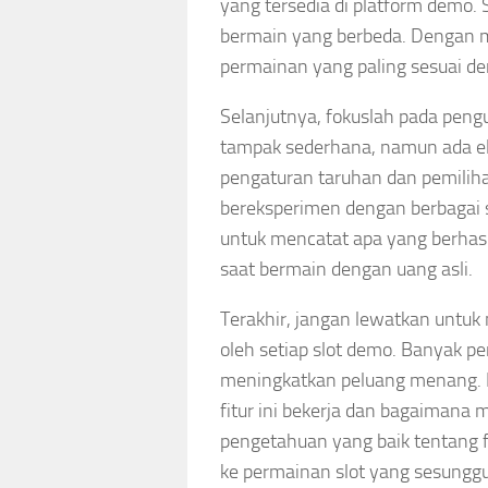
yang tersedia di platform demo. S
bermain yang berbeda. Dengan 
permainan yang paling sesuai d
Selanjutnya, fokuslah pada peng
tampak sederhana, namun ada ele
pengaturan taruhan dan pemilih
bereksperimen dengan berbagai s
untuk mencatat apa yang berhasil
saat bermain dengan uang asli.
Terakhir, jangan lewatkan untuk 
oleh setiap slot demo. Banyak p
meningkatkan peluang menang. 
fitur ini bekerja dan bagaimana
pengetahuan yang baik tentang fit
ke permainan slot yang sesungg