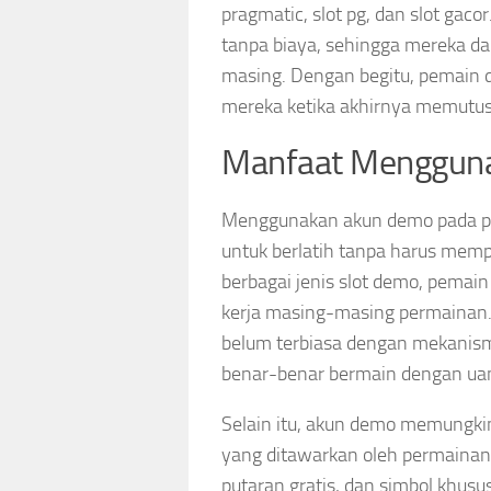
pragmatic, slot pg, dan slot gac
tanpa biaya, sehingga mereka d
masing. Dengan begitu, pemain
mereka ketika akhirnya memutus
Manfaat Menggun
Menggunakan akun demo pada p
untuk berlatih tanpa harus mem
berbagai jenis slot demo, pemai
kerja masing-masing permainan.
belum terbiasa dengan mekanism
benar-benar bermain dengan ua
Selain itu, akun demo memungkin
yang ditawarkan oleh permainan s
putaran gratis, dan simbol khus