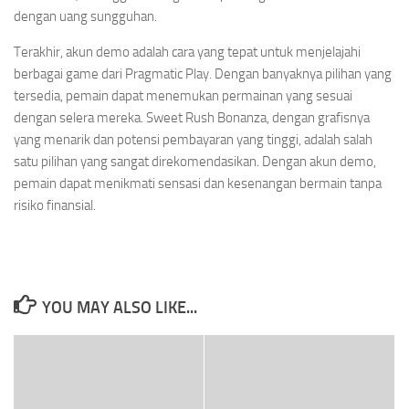
dengan uang sungguhan.
Terakhir, akun demo adalah cara yang tepat untuk menjelajahi
berbagai game dari Pragmatic Play. Dengan banyaknya pilihan yang
tersedia, pemain dapat menemukan permainan yang sesuai
dengan selera mereka. Sweet Rush Bonanza, dengan grafisnya
yang menarik dan potensi pembayaran yang tinggi, adalah salah
satu pilihan yang sangat direkomendasikan. Dengan akun demo,
pemain dapat menikmati sensasi dan kesenangan bermain tanpa
risiko finansial.
YOU MAY ALSO LIKE...