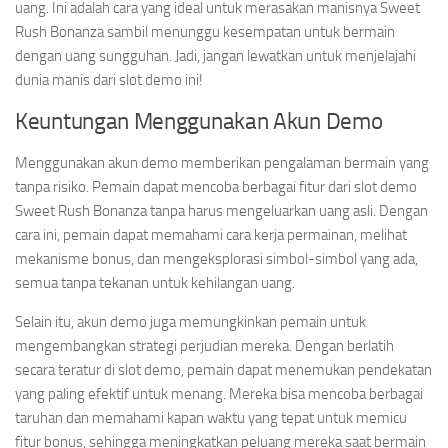
uang. Ini adalah cara yang ideal untuk merasakan manisnya Sweet
Rush Bonanza sambil menunggu kesempatan untuk bermain
dengan uang sungguhan. Jadi, jangan lewatkan untuk menjelajahi
dunia manis dari slot demo ini!
Keuntungan Menggunakan Akun Demo
Menggunakan akun demo memberikan pengalaman bermain yang
tanpa risiko. Pemain dapat mencoba berbagai fitur dari slot demo
Sweet Rush Bonanza tanpa harus mengeluarkan uang asli. Dengan
cara ini, pemain dapat memahami cara kerja permainan, melihat
mekanisme bonus, dan mengeksplorasi simbol-simbol yang ada,
semua tanpa tekanan untuk kehilangan uang.
Selain itu, akun demo juga memungkinkan pemain untuk
mengembangkan strategi perjudian mereka. Dengan berlatih
secara teratur di slot demo, pemain dapat menemukan pendekatan
yang paling efektif untuk menang. Mereka bisa mencoba berbagai
taruhan dan memahami kapan waktu yang tepat untuk memicu
fitur bonus, sehingga meningkatkan peluang mereka saat bermain