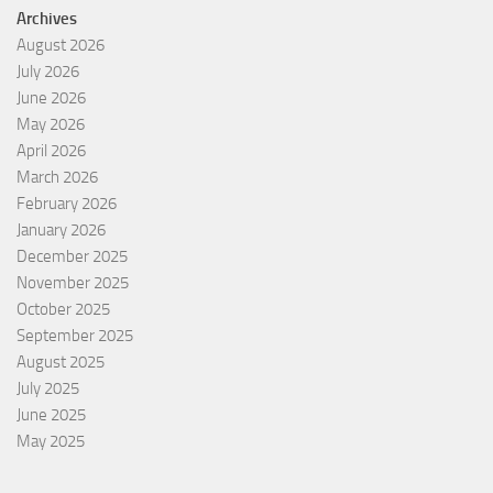
Archives
August 2026
July 2026
June 2026
May 2026
April 2026
March 2026
February 2026
January 2026
December 2025
November 2025
October 2025
September 2025
August 2025
July 2025
June 2025
May 2025