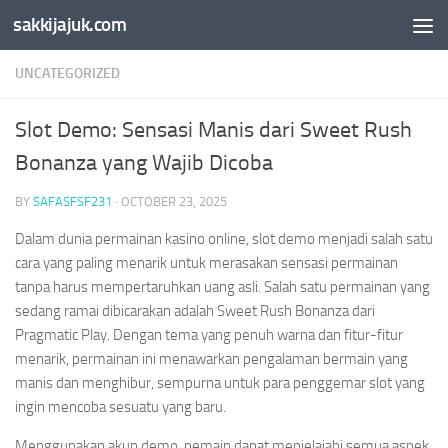
sakkijajuk.com
Skip to content
UNCATEGORIZED
Slot Demo: Sensasi Manis dari Sweet Rush
Bonanza yang Wajib Dicoba
BY
SAFASFSF231
·
OCTOBER 23, 2025
Dalam dunia permainan kasino online, slot demo menjadi salah satu
cara yang paling menarik untuk merasakan sensasi permainan
tanpa harus mempertaruhkan uang asli. Salah satu permainan yang
sedang ramai dibicarakan adalah Sweet Rush Bonanza dari
Pragmatic Play. Dengan tema yang penuh warna dan fitur-fitur
menarik, permainan ini menawarkan pengalaman bermain yang
manis dan menghibur, sempurna untuk para penggemar slot yang
ingin mencoba sesuatu yang baru.
Menggunakan akun demo, pemain dapat menjelajahi semua aspek