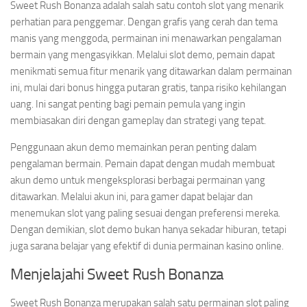
Sweet Rush Bonanza adalah salah satu contoh slot yang menarik
perhatian para penggemar. Dengan grafis yang cerah dan tema
manis yang menggoda, permainan ini menawarkan pengalaman
bermain yang mengasyikkan. Melalui slot demo, pemain dapat
menikmati semua fitur menarik yang ditawarkan dalam permainan
ini, mulai dari bonus hingga putaran gratis, tanpa risiko kehilangan
uang. Ini sangat penting bagi pemain pemula yang ingin
membiasakan diri dengan gameplay dan strategi yang tepat.
Penggunaan akun demo memainkan peran penting dalam
pengalaman bermain. Pemain dapat dengan mudah membuat
akun demo untuk mengeksplorasi berbagai permainan yang
ditawarkan. Melalui akun ini, para gamer dapat belajar dan
menemukan slot yang paling sesuai dengan preferensi mereka.
Dengan demikian, slot demo bukan hanya sekadar hiburan, tetapi
juga sarana belajar yang efektif di dunia permainan kasino online.
Menjelajahi Sweet Rush Bonanza
Sweet Rush Bonanza merupakan salah satu permainan slot paling