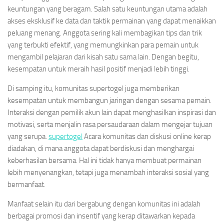
keuntungan yang beragam. Salah satu keuntungan utama adalah
akses eksklusif ke data dan taktik permainan yang dapat menaikkan
peluang menang. Anggota sering kali membagikan tips dan trik
yang terbukti efektif, yang memungkinkan para pemain untuk
mengambil pelajaran dari kisah satu sama lain. Dengan begitu,
kesempatan untuk meraih hasil positif menjadi lebih tinggi.
Di samping itu, komunitas supertogel juga memberikan
kesempatan untuk membangun jaringan dengan sesama pemain.
Interaksi dengan pemilik akun lain dapat menghasilkan inspirasi dan
motivasi, serta menjalin rasa persaudaraan dalam mengejar tujuan
yang serupa.
supertogel
Acara komunitas dan diskusi online kerap
diadakan, di mana anggota dapat berdiskusi dan menghargai
keberhasilan bersama. Hal ini tidak hanya membuat permainan
lebih menyenangkan, tetapi juga menambah interaksi sosial yang
bermanfaat.
Manfaat selain itu dari bergabung dengan komunitas ini adalah
berbagai promosi dan insentif yang kerap ditawarkan kepada