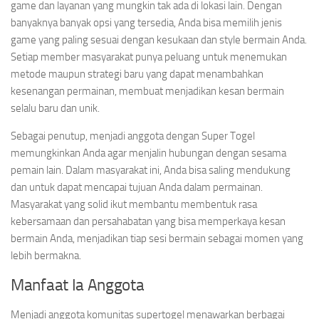
game dan layanan yang mungkin tak ada di lokasi lain. Dengan
banyaknya banyak opsi yang tersedia, Anda bisa memilih jenis
game yang paling sesuai dengan kesukaan dan style bermain Anda.
Setiap member masyarakat punya peluang untuk menemukan
metode maupun strategi baru yang dapat menambahkan
kesenangan permainan, membuat menjadikan kesan bermain
selalu baru dan unik.
Sebagai penutup, menjadi anggota dengan Super Togel
memungkinkan Anda agar menjalin hubungan dengan sesama
pemain lain. Dalam masyarakat ini, Anda bisa saling mendukung
dan untuk dapat mencapai tujuan Anda dalam permainan.
Masyarakat yang solid ikut membantu membentuk rasa
kebersamaan dan persahabatan yang bisa memperkaya kesan
bermain Anda, menjadikan tiap sesi bermain sebagai momen yang
lebih bermakna.
Manfaat Ia Anggota
Menjadi anggota komunitas supertogel menawarkan berbagai