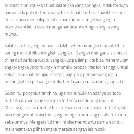
tercatat menunjukkan fluktuasi angka yang seringkali tidak terduga,
namun ada pola tertentu yang bisa dilihat dari hasil-hasil tersebut.
Pola ini bisa menarik perhatian para pemain togel yang ingin
memahami lebih dalam mengenai kecenderungan angka yang
muncul.
Salah satu hal yang menarik adalah beberapa angka tampak lebih
sering muncul dibandingkan yang lain. Dengan menganalisis result
china dari periode waktu yang cukup panjang, kita bisa menemukan
angka-angka yang mungkin memiliki probabilitas lebih tinggi untuk
keluar. Ini dapat menjadi strategi bagi para pemain yang ingin
meningkatkan peluang mereka berdasarkan data china yang ada.
Selain itu, pengeluaran china juga menunjukkan adanya periode
tertentu di mana angka-angka tertentu cenderung muncul.
Misalnya, jika kita melihat hasil keluaran selama bulan tertentu, kita
bisa mengidentifikasi tren yang mungkin berulang di tahun-tahun
sebelumnya. Mengetahui tren ini bisa membantu pemain untuk
merencanakan pilihan angka mereka dengan lebih baik.