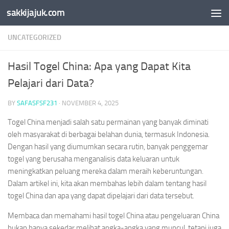
sakkijajuk.com
Skip to content
UNCATEGORIZED
Hasil Togel China: Apa yang Dapat Kita
Pelajari dari Data?
BY
SAFASFSF231
·
NOVEMBER 4, 2025
Togel China menjadi salah satu permainan yang banyak diminati
oleh masyarakat di berbagai belahan dunia, termasuk Indonesia.
Dengan hasil yang diumumkan secara rutin, banyak penggemar
togel yang berusaha menganalisis data keluaran untuk
meningkatkan peluang mereka dalam meraih keberuntungan.
Dalam artikel ini, kita akan membahas lebih dalam tentang hasil
togel China dan apa yang dapat dipelajari dari data tersebut.
Membaca dan memahami hasil togel China atau pengeluaran China
bukan hanya sekedar melihat angka-angka yang muncul, tetapi juga