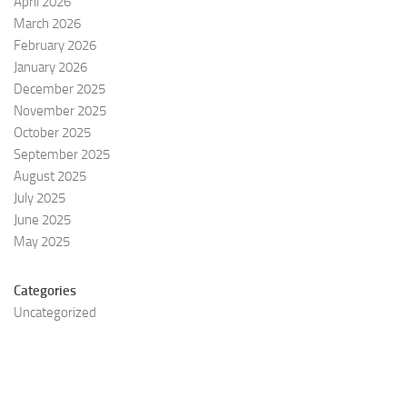
April 2026
March 2026
February 2026
January 2026
December 2025
November 2025
October 2025
September 2025
August 2025
July 2025
June 2025
May 2025
Categories
Uncategorized