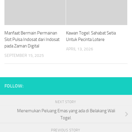
Manfaat Bermain Permainan
Kawan Togel: Sahabat Setia
Slot Pulsa Indosat dari Indosat
Untuk Pecinta Lotere
pada Zaman Digital
APRIL 13, 2026
SEPTEMBER 15, 2025
FOLLOW:
NEXT STORY
Menemukan Peluang Emas yang ada di Belakang Wali
Togel.
PREVIOUS STORY