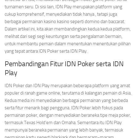
turnamen seru. Di sisi lain, IDN Play merupakan platform yang
cukup komprehensif, menyediakan tidak hanya , tetapi juga
berbagai permainan kasino kasino seperti domino dan baccarat.
Dalam artikel ini, kita akan membandingkan kedua kedua platform,
melihat dari segi segi keuntungan serta pengalaman bermain,
untuk membantu pemain dalam menentukan menentukan pilihan
yang tepat antara IDN Poker serta IDN Play.
Pembandingan Fitur IDN Poker serta IDN
Play
IDN Poker dan IDN Play merupakan beberapa platform yang amat
populer di ranah game online, terutama di kalangan pemain di Asia.
Kedua media ini menyediakan berbagai permainan yang berbeda
serta fitur menarik bagi pengguna. IDN Poker lebih fokus pada
permainan poker, dengan menyediakan beraneka tipe meja poker,
termasuk Texas Hold’em dan Omaha. Sementara itu IDN Play
mempunyai beraneka permainan yang lebih banyak, termasuk
permainan kartu seperti blackjack dan bermacam-macam