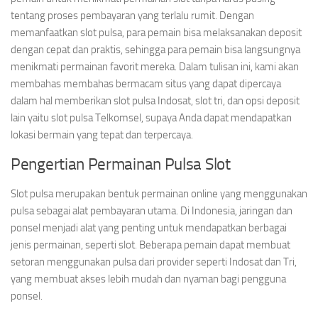
tentang proses pembayaran yang terlalu rumit. Dengan
memanfaatkan slot pulsa, para pemain bisa melaksanakan deposit
dengan cepat dan praktis, sehingga para pemain bisa langsungnya
menikmati permainan favorit mereka. Dalam tulisan ini, kami akan
membahas membahas bermacam situs yang dapat dipercaya
dalam hal memberikan slot pulsa Indosat, slot tri, dan opsi deposit
lain yaitu slot pulsa Telkomsel, supaya Anda dapat mendapatkan
lokasi bermain yang tepat dan terpercaya.
Pengertian Permainan Pulsa Slot
Slot pulsa merupakan bentuk permainan online yang menggunakan
pulsa sebagai alat pembayaran utama. Di Indonesia, jaringan dan
ponsel menjadi alat yang penting untuk mendapatkan berbagai
jenis permainan, seperti slot. Beberapa pemain dapat membuat
setoran menggunakan pulsa dari provider seperti Indosat dan Tri,
yang membuat akses lebih mudah dan nyaman bagi pengguna
ponsel.