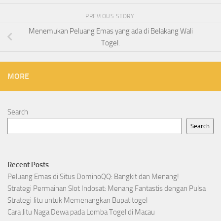
PREVIOUS STORY
Menemukan Peluang Emas yang ada di Belakang Wali
Togel.
MORE
Search
Search
Recent Posts
Peluang Emas di Situs DominoQQ: Bangkit dan Menang!
Strategi Permainan Slot Indosat: Menang Fantastis dengan Pulsa
Strategi Jitu untuk Memenangkan Bupatitogel
Cara Jitu Naga Dewa pada Lomba Togel di Macau