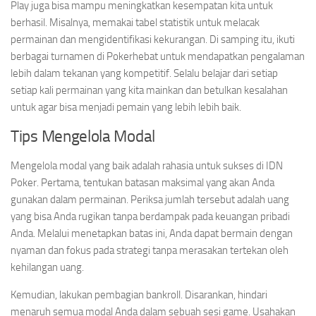
Play juga bisa mampu meningkatkan kesempatan kita untuk
berhasil. Misalnya, memakai tabel statistik untuk melacak
permainan dan mengidentifikasi kekurangan. Di samping itu, ikuti
berbagai turnamen di Pokerhebat untuk mendapatkan pengalaman
lebih dalam tekanan yang kompetitif. Selalu belajar dari setiap
setiap kali permainan yang kita mainkan dan betulkan kesalahan
untuk agar bisa menjadi pemain yang lebih lebih baik.
Tips Mengelola Modal
Mengelola modal yang baik adalah rahasia untuk sukses di IDN
Poker. Pertama, tentukan batasan maksimal yang akan Anda
gunakan dalam permainan. Periksa jumlah tersebut adalah uang
yang bisa Anda rugikan tanpa berdampak pada keuangan pribadi
Anda. Melalui menetapkan batas ini, Anda dapat bermain dengan
nyaman dan fokus pada strategi tanpa merasakan tertekan oleh
kehilangan uang.
Kemudian, lakukan pembagian bankroll. Disarankan, hindari
menaruh semua modal Anda dalam sebuah sesi game. Usahakan