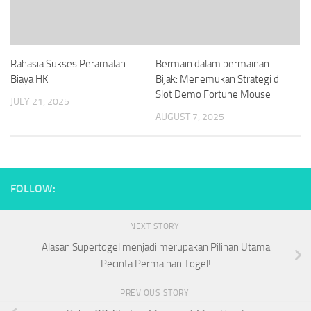
Rahasia Sukses Peramalan
Bermain dalam permainan
Biaya HK
Bijak: Menemukan Strategi di
Slot Demo Fortune Mouse
JULY 21, 2025
AUGUST 7, 2025
FOLLOW:
NEXT STORY
Alasan Supertogel menjadi merupakan Pilihan Utama
Pecinta Permainan Togel!
PREVIOUS STORY