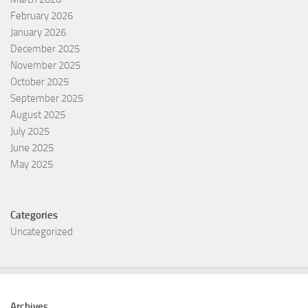
February 2026
January 2026
December 2025
November 2025
October 2025
September 2025
August 2025
July 2025
June 2025
May 2025
Categories
Uncategorized
Archives