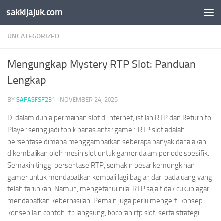
sakkijajuk.com
Skip to content
UNCATEGORIZED
Mengungkap Mystery RTP Slot: Panduan
Lengkap
BY
SAFASFSF231
·
NOVEMBER 24, 2025
Di dalam dunia permainan slot di internet, istilah RTP dan Return to
Player sering jadi topik panas antar gamer. RTP slot adalah
persentase dimana menggambarkan seberapa banyak dana akan
dikembalikan oleh mesin slot untuk gamer dalam periode spesifik.
Semakin tinggi persentase RTP, semakin besar kemungkinan
gamer untuk mendapatkan kembali lagi bagian dari pada uang yang
telah taruhkan. Namun, mengetahui nilai RTP saja tidak cukup agar
mendapatkan keberhasilan. Pemain juga perlu mengerti konsep-
konsep lain contoh rtp langsung, bocoran rtp slot, serta strategi