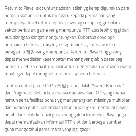
Return to Player slot untung adalah istilah yg kerap digunakan para
pemain slot online untuk mengacu kepada permainan yang
mempunyai level return kepada player yg cukup tinggi. Dalam
sektor perjudian, game yang mempunyai RTP atas lebih tinggi dari
96% dianggap sangat menguntungkan. Beberapa developer
permainan terkenal, misalnya Pragmatic Play, menawarkan
beragam p 게임 yang mempunyai Return to Player tinggi yang
dapat menyediakan kesempatan menang yang lebih besar bagi
pemain. Oleh karena itu, krusial untuk menentukan permainan yang
tepat agar dapat mengoptimalkan eksporien bermain.
Contoh contoh game RTP p 게임 gacor adalah “Sweet Bonanza”
dari Pragmatic. Slot ini tidak hanya menawarkan RTP yang menarik,
namun serta fasilitas bonus yg menyenangkan, misalnya multiplier
dan putaran gratis. Keberadaan fitur ini seringkali membuat player
betah dan selalu kembali guna menggali luck mereka. Player juga
dapat memanfaatkan informasi RTP slot dari berbagai sumber
guna mengetahui game mana yang lagi gacor.