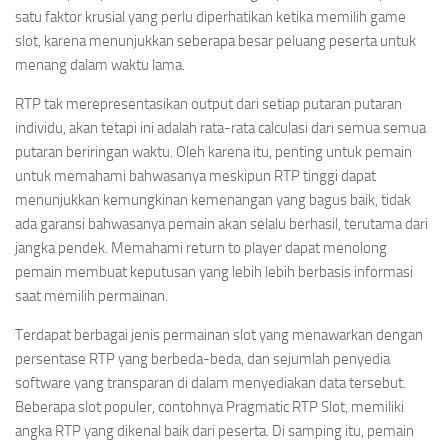
satu faktor krusial yang perlu diperhatikan ketika memilih game
slot, karena menunjukkan seberapa besar peluang peserta untuk
menang dalam waktu lama.
RTP tak merepresentasikan output dari setiap putaran putaran
individu, akan tetapi ini adalah rata-rata calculasi dari semua semua
putaran beriringan waktu. Oleh karena itu, penting untuk pemain
untuk memahami bahwasanya meskipun RTP tinggi dapat
menunjukkan kemungkinan kemenangan yang bagus baik, tidak
ada garansi bahwasanya pemain akan selalu berhasil, terutama dari
jangka pendek. Memahami return to player dapat menolong
pemain membuat keputusan yang lebih lebih berbasis informasi
saat memilih permainan.
Terdapat berbagai jenis permainan slot yang menawarkan dengan
persentase RTP yang berbeda-beda, dan sejumlah penyedia
software yang transparan di dalam menyediakan data tersebut.
Beberapa slot populer, contohnya Pragmatic RTP Slot, memiliki
angka RTP yang dikenal baik dari peserta. Di samping itu, pemain