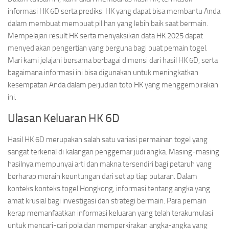
informasi HK 6D serta prediksi HK yang dapat bisa membantu Anda
dalam membuat membuat pilihan yang lebih baik saat bermain.
Mempelajari result HK serta menyaksikan data HK 2025 dapat
menyediakan pengertian yang berguna bagi buat pemain togel.
Mari kami jelajahi bersama berbagai dimensi dari hasil HK 6D, serta
bagaimana informasi ini bisa digunakan untuk meningkatkan
kesempatan Anda dalam perjudian toto HK yang menggembirakan
ini.
Ulasan Keluaran HK 6D
Hasil HK 6D merupakan salah satu variasi permainan togel yang
sangat terkenal di kalangan penggemar judi angka. Masing-masing
hasilnya mempunyai arti dan makna tersendiri bagi petaruh yang
berharap meraih keuntungan dari setiap tiap putaran. Dalam
konteks konteks togel Hongkong, informasi tentang angka yang
amat krusial bagi investigasi dan strategi bermain. Para pemain
kerap memanfaatkan informasi keluaran yang telah terakumulasi
untuk mencari-cari pola dan memperkirakan angka-angka yang