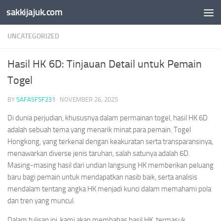
sakkijajuk.com
Skip to content
UNCATEGORIZED
Hasil HK 6D: Tinjauan Detail untuk Pemain
Togel
BY
SAFASFSF231
·
NOVEMBER 26, 2025
Di dunia perjudian, khususnya dalam permainan togel, hasil HK 6D
adalah sebuah tema yang menarik minat para pemain. Togel
Hongkong, yang terkenal dengan keakuratan serta transparansinya,
menawarkan diverse jenis taruhan, salah satunya adalah 6D.
Masing-masing hasil dari undian langsung HK memberikan peluang
baru bagi pemain untuk mendapatkan nasib baik, serta analisis
mendalam tentang angka HK menjadi kunci dalam memahami pola
dan tren yang muncul.
Dalam tulisan ini, kami akan membahas hasil HK, termasuk