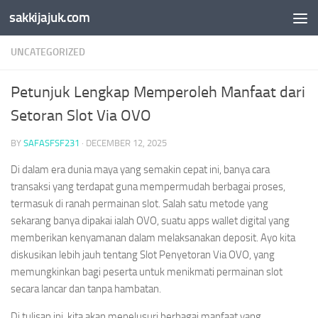
sakkijajuk.com
Skip to content
UNCATEGORIZED
Petunjuk Lengkap Memperoleh Manfaat dari
Setoran Slot Via OVO
BY
SAFASFSF231
·
DECEMBER 12, 2025
Di dalam era dunia maya yang semakin cepat ini, banya cara
transaksi yang terdapat guna mempermudah berbagai proses,
termasuk di ranah permainan slot. Salah satu metode yang
sekarang banya dipakai ialah OVO, suatu apps wallet digital yang
memberikan kenyamanan dalam melaksanakan deposit. Ayo kita
diskusikan lebih jauh tentang Slot Penyetoran Via OVO, yang
memungkinkan bagi peserta untuk menikmati permainan slot
secara lancar dan tanpa hambatan.
Di tulisan ini, kita akan menelusuri berbagai manfaat yang