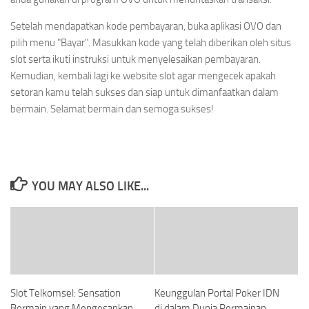
Setelah mendapatkan kode pembayaran, buka aplikasi OVO dan
pilih menu "Bayar". Masukkan kode yang telah diberikan oleh situs
slot serta ikuti instruksi untuk menyelesaikan pembayaran.
Kemudian, kembali lagi ke website slot agar mengecek apakah
setoran kamu telah sukses dan siap untuk dimanfaatkan dalam
bermain. Selamat bermain dan semoga sukses!
YOU MAY ALSO LIKE...
Slot Telkomsel: Sensation
Keunggulan Portal Poker IDN
Bermain yang Mengesankan
di dalam Dunia Permainan