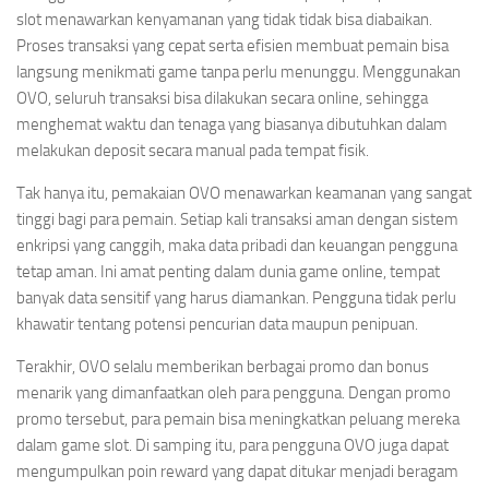
slot menawarkan kenyamanan yang tidak tidak bisa diabaikan.
Proses transaksi yang cepat serta efisien membuat pemain bisa
langsung menikmati game tanpa perlu menunggu. Menggunakan
OVO, seluruh transaksi bisa dilakukan secara online, sehingga
menghemat waktu dan tenaga yang biasanya dibutuhkan dalam
melakukan deposit secara manual pada tempat fisik.
Tak hanya itu, pemakaian OVO menawarkan keamanan yang sangat
tinggi bagi para pemain. Setiap kali transaksi aman dengan sistem
enkripsi yang canggih, maka data pribadi dan keuangan pengguna
tetap aman. Ini amat penting dalam dunia game online, tempat
banyak data sensitif yang harus diamankan. Pengguna tidak perlu
khawatir tentang potensi pencurian data maupun penipuan.
Terakhir, OVO selalu memberikan berbagai promo dan bonus
menarik yang dimanfaatkan oleh para pengguna. Dengan promo
promo tersebut, para pemain bisa meningkatkan peluang mereka
dalam game slot. Di samping itu, para pengguna OVO juga dapat
mengumpulkan poin reward yang dapat ditukar menjadi beragam