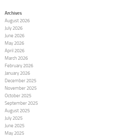
Archives
August 2026
July 2026
June 2026
May 2026
April 2026
March 2026
February 2026
January 2026
December 2025
November 2025
October 2025
September 2025
August 2025
July 2025
June 2025
May 2025