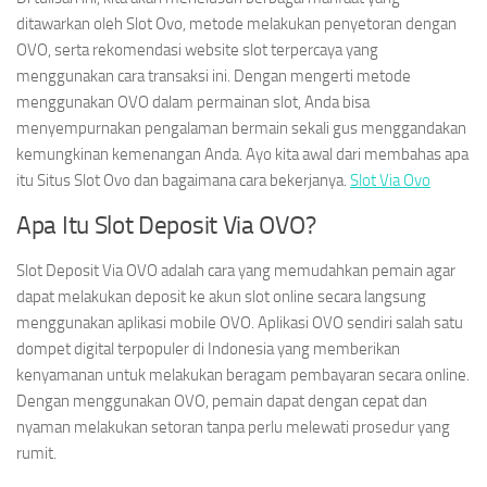
ditawarkan oleh Slot Ovo, metode melakukan penyetoran dengan
OVO, serta rekomendasi website slot terpercaya yang
menggunakan cara transaksi ini. Dengan mengerti metode
menggunakan OVO dalam permainan slot, Anda bisa
menyempurnakan pengalaman bermain sekali gus menggandakan
kemungkinan kemenangan Anda. Ayo kita awal dari membahas apa
itu Situs Slot Ovo dan bagaimana cara bekerjanya.
Slot Via Ovo
Apa Itu Slot Deposit Via OVO?
Slot Deposit Via OVO adalah cara yang memudahkan pemain agar
dapat melakukan deposit ke akun slot online secara langsung
menggunakan aplikasi mobile OVO. Aplikasi OVO sendiri salah satu
dompet digital terpopuler di Indonesia yang memberikan
kenyamanan untuk melakukan beragam pembayaran secara online.
Dengan menggunakan OVO, pemain dapat dengan cepat dan
nyaman melakukan setoran tanpa perlu melewati prosedur yang
rumit.