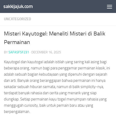
sakkijajuk.com
Skip to content
UNCATEGORIZED
Misteri Kayutogel: Meneliti Misteri di Balik
Permainan
BY
SAFASFSF231
·
DECEMBER 16, 2025
Kayutogel dan kayutogel adalah istilah yang sering kali asing bagi
beberapa orang, namun bagi para penggemar permainan klasik, ini
adalah sebuah bagian kebudayaan yang dipenuhi dengan sejarah
dan arti. Banyak orang beranggapan bahwa permainan ini hanya
sekadar sebuah hiburan semata, namun di balik simplicity-nya,
terdapat banyak rahasia dan cerita yang menarik yang siap
diungkap. Setiap permainan kayu togel menyimpan rahasia yang
menggugah curiosity, baik untuk pemain baru atau yang
berpengalaman.