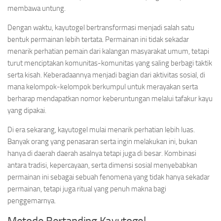
membawa untung.
Dengan waktu, kayutogel bertransformasi menjadi salah satu
bentuk permainan lebih tertata. Permainan ini tidak sekadar
menarik perhatian pemain dari kalangan masyarakat umum, tetapi
turut menciptakan komunitas-komunitas yang saling berbagi taktik
serta kisah. Keberadaannya menjadi bagian dari aktivitas sosial, di
mana kelompok-kelompok berkumpul untuk merayakan serta
berharap mendapatkan nomor keberuntungan melalui tafakur kayu
yang dipakai.
Di era sekarang, kayutogel mulai menarik perhatian lebih luas.
Banyak orang yang penasaran serta ingin melakukan ini, bukan
hanya di daerah daerah asalnya tetapi juga di besar. Kombinasi
antara tradisi, kepercayaan, serta dimensi sosial menyebabkan
permainan ini sebagai sebuah fenomena yang tidak hanya sekadar
permainan, tetapi juga ritual yang penuh makna bagi
penggemarnya.