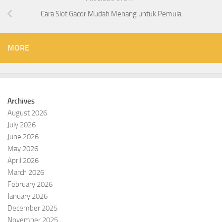
Cara Slot Gacor Mudah Menang untuk Pemula
MORE
Archives
August 2026
July 2026
June 2026
May 2026
April 2026
March 2026
February 2026
January 2026
December 2025
November 2025