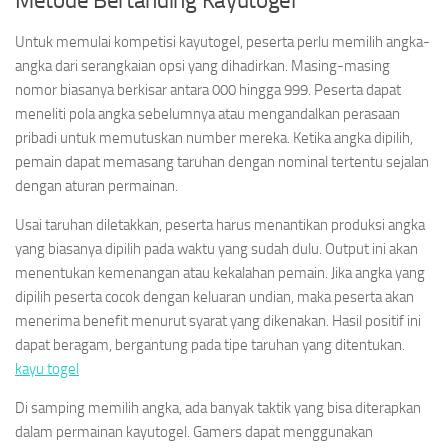
Metode Bertanding Kayutogel
Untuk memulai kompetisi kayutogel, peserta perlu memilih angka-
angka dari serangkaian opsi yang dihadirkan. Masing-masing
nomor biasanya berkisar antara 000 hingga 999. Peserta dapat
meneliti pola angka sebelumnya atau mengandalkan perasaan
pribadi untuk memutuskan number mereka. Ketika angka dipilih,
pemain dapat memasang taruhan dengan nominal tertentu sejalan
dengan aturan permainan.
Usai taruhan diletakkan, peserta harus menantikan produksi angka
yang biasanya dipilih pada waktu yang sudah dulu. Output ini akan
menentukan kemenangan atau kekalahan pemain. Jika angka yang
dipilih peserta cocok dengan keluaran undian, maka peserta akan
menerima benefit menurut syarat yang dikenakan. Hasil positif ini
dapat beragam, bergantung pada tipe taruhan yang ditentukan.
kayu togel
Di samping memilih angka, ada banyak taktik yang bisa diterapkan
dalam permainan kayutogel. Gamers dapat menggunakan