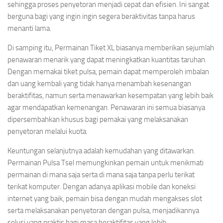
sehingga proses penyetoran menjadi cepat dan efisien. Ini sangat
berguna bagi yang ingin ingin segera beraktivitas tanpa harus
menanti lama.
Di samping itu, Permainan Tiket XL biasanya memberikan sejumlah
penawaran menarik yang dapat meningkatkan kuantitas taruhan.
Dengan memakai tiket pulsa, pemain dapat memperoleh imbalan
dan uang kembali yang tidak hanya menambah kesenangan
beraktifitas, namun serta menawarkan kesempatan yang lebih baik
agar mendapatkan kemenangan. Penawaran ini semua biasanya
dipersembahkan khusus bagi pemakai yang melaksanakan
penyetoran melalui kuota.
Keuntungan selanjutnya adalah kemudahan yang ditawarkan.
Permainan Pulsa Tsel memungkinkan pemain untuk menikmati
permainan di mana saja serta di mana saja tanpa perlu terikat
terikat komputer. Dengan adanya aplikasi mobile dan koneksi
internet yang baik, pemain bisa dengan mudah mengakses slot
serta melaksanakan penyetoran dengan pulsa, menjadikannya
solusi yang praktis bagi masa beraktifitas yang lebih