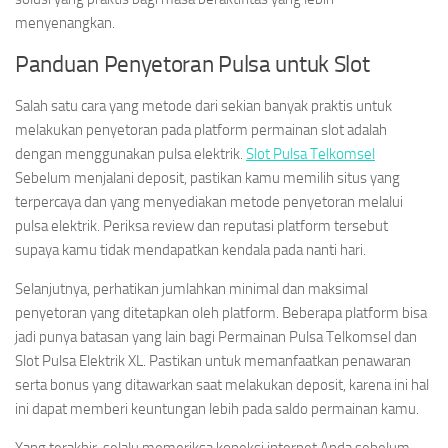
menyenangkan.
Panduan Penyetoran Pulsa untuk Slot
Salah satu cara yang metode dari sekian banyak praktis untuk
melakukan penyetoran pada platform permainan slot adalah
dengan menggunakan pulsa elektrik.
Slot Pulsa Telkomsel
Sebelum menjalani deposit, pastikan kamu memilih situs yang
terpercaya dan yang menyediakan metode penyetoran melalui
pulsa elektrik. Periksa review dan reputasi platform tersebut
supaya kamu tidak mendapatkan kendala pada nanti hari.
Selanjutnya, perhatikan jumlahkan minimal dan maksimal
penyetoran yang ditetapkan oleh platform. Beberapa platform bisa
jadi punya batasan yang lain bagi Permainan Pulsa Telkomsel dan
Slot Pulsa Elektrik XL. Pastikan untuk memanfaatkan penawaran
serta bonus yang ditawarkan saat melakukan deposit, karena ini hal
ini dapat memberi keuntungan lebih pada saldo permainan kamu.