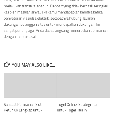
Yang terakhir, selalu memeriksa koneksi internet Anda sebelum
melakukan transaksi apapun. Deposit yang tidak berhasil seringkali
kali oleh masalah sinyal. Jika kamu mendapatkan kendala ketika
penyetoran via pulsa elektrik, secepatnya hubungi layanan
dukungan pelanggan situs untuk mendapatkan dukungan. Ini
sangat penting agar Anda dapat langsung meneruskan permainan
dengan tanpa masalah.
YOU MAY ALSO LIKE...
Sahabat Permainan Slot:
Togel Online: Strategi Jitu
Petunjuk Lengkap untuk
untuk Togel Hari Ini