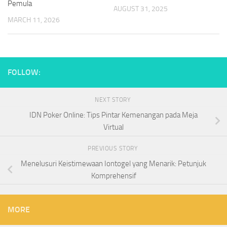
Pemula
AUGUST 31, 2025
MARCH 11, 2026
FOLLOW:
NEXT STORY
IDN Poker Online: Tips Pintar Kemenangan pada Meja
Virtual
PREVIOUS STORY
Menelusuri Keistimewaan Iontogel yang Menarik: Petunjuk
Komprehensif
MORE