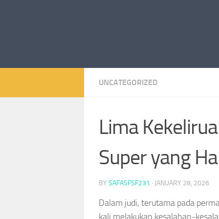
UNCATEGORIZED
Lima Kekeliru
Super yang Ha
BY
SAFASFSF231
·
JANUARY 28, 2026
Dalam judi, terutama pada perma
kali melakukan kesalahan-kesala