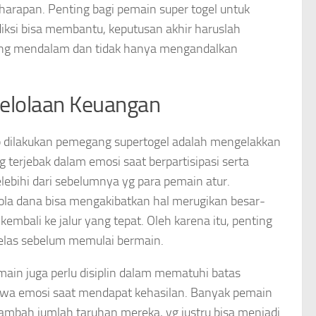
ai harapan. Penting bagi pemain super togel untuk
ksi bisa membantu, keputusan akhir haruslah
ng mendalam dan tidak hanya mengandalkan
elolaan Keuangan
p dilakukan pemegang supertogel adalah mengelakkan
terjebak dalam emosi saat berpartisipasi serta
ebihi dari sebelumnya yg para pemain atur.
ola dana bisa mengakibatkan hal merugikan besar-
mbali ke jalur yang tepat. Oleh karena itu, penting
elas sebelum memulai bermain.
in juga perlu disiplin dalam mematuhi batas
rbawa emosi saat mendapat kehasilan. Banyak pemain
ambah jumlah taruhan mereka, yg justru bisa menjadi