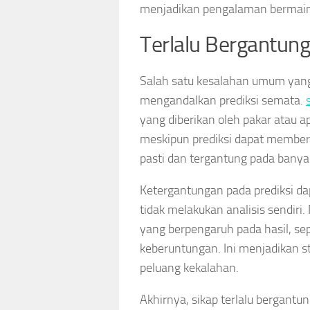
menjadikan pengalaman bermain 
Terlalu Bergantung
Salah satu kesalahan umum yang 
mengandalkan prediksi semata.
yang diberikan oleh pakar atau 
meskipun prediksi dapat memberi
pasti dan tergantung pada banyak
Ketergantungan pada prediksi d
tidak melakukan analisis sendiri
yang berpengaruh pada hasil, sepe
keberuntungan. Ini menjadikan s
peluang kekalahan.
Akhirnya, sikap terlalu bergant