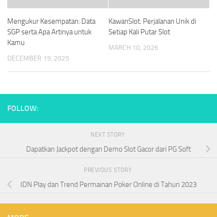
Mengukur Kesempatan: Data
KawanSlot: Perjalanan Unik di
SGP serta Apa Artinya untuk
Setiap Kali Putar Slot
Kamu
MARCH 10, 2026
DECEMBER 19, 2025
FOLLOW:
NEXT STORY
Dapatkan Jackpot dengan Demo Slot Gacor dari PG Soft
PREVIOUS STORY
IDN Play dan Trend Permainan Poker Online di Tahun 2023