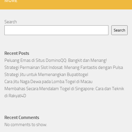
MORE
Search
Search
Recent Posts
Peluang Emas di Situs DominoQQ: Bangkit dan Menang!
Strategi Permainan Slot Indosat: Menang Fantastis dengan Pulsa
Strategi Jitu untuk Memenangkan Bupatitogel
Cara Jitu Naga Dewa pada Lomba Togel di Macau
Membahas Secara Mendalam Togel di Singapore: Cara dan Teknik
di Rakyat4D
Recent Comments
No comments to show.