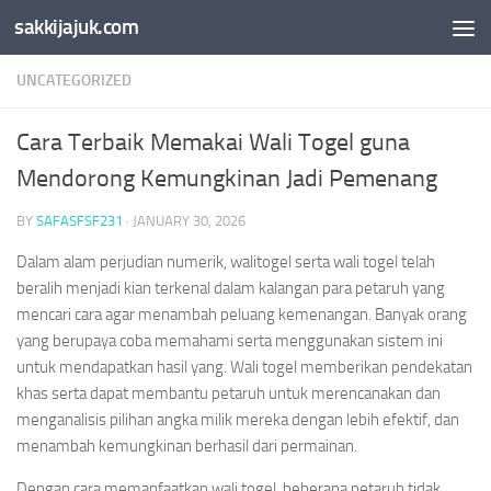
sakkijajuk.com
Skip to content
UNCATEGORIZED
Cara Terbaik Memakai Wali Togel guna
Mendorong Kemungkinan Jadi Pemenang
BY
SAFASFSF231
·
JANUARY 30, 2026
Dalam alam perjudian numerik, walitogel serta wali togel telah
beralih menjadi kian terkenal dalam kalangan para petaruh yang
mencari cara agar menambah peluang kemenangan. Banyak orang
yang berupaya coba memahami serta menggunakan sistem ini
untuk mendapatkan hasil yang. Wali togel memberikan pendekatan
khas serta dapat membantu petaruh untuk merencanakan dan
menganalisis pilihan angka milik mereka dengan lebih efektif, dan
menambah kemungkinan berhasil dari permainan.
Dengan cara memanfaatkan wali togel, beberapa petaruh tidak