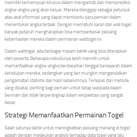
memiliki kemampuan khusus dalam mengamati dan memprediksi
angka-angka yang akan keluar. Mereka dianggap sebagai petunjuk
atau asal informasi yang dapat membantu para pemain dalam
menentukan angka terbaik. Dengan mematuhi saran dari wali togel,
banyak petaruh mengharapkan bisa memperbesar peluang
keberhasilan mereka dalam permainan walitogel ini.
Dalam walitogel, ada berbagai macam taktik yang bisa diterapkan
oleh peserta. Beberapa individunya lebih memilih untuk
memanfaatkan angka-angka berdasarkan tanggal bersejarah dalam
kehidupan mereka, sedangkan yang lain mungkin mengandalkan
pengamatan statistik dari hasil sebelumnya. Terlepas dari metode
yang dipakai, penting bagi pemain untuk tetap waspada dalam
bermain dan tidak terperangkap dalam ekspektasi yang sangat
besar.
Strategi Memanfaatkan Permainan Togel
Salah satunya taktik untuk meningkatkan peluang menang di togel
adalah dengan melakukan analisis terhadap data togel yang lalu.