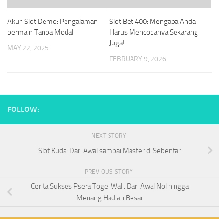
Akun Slot Demo: Pengalaman
Slot Bet 400: Mengapa Anda
bermain Tanpa Modal
Harus Mencobanya Sekarang
Juga!
MAY 22, 2025
FEBRUARY 9, 2026
FOLLOW:
NEXT STORY
Slot Kuda: Dari Awal sampai Master di Sebentar
PREVIOUS STORY
Cerita Sukses Psera Togel Wali: Dari Awal Nol hingga
Menang Hadiah Besar