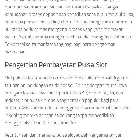
memberikan memberikan vari vari dalam transaksi. Dengan
kemudahan proses deposit dan penarikan secara lalu melalui pulsa,
beberapa pemain bisa jadinya terfokus pada pengalaman bermain
itu, tanpa perlu cemas mengenai proses yang yang memakan
waktu. Ayo kita semua mengenal lebih dekat mengenai slot pulsa
Telkomsel serta manfaat yang bagi bagi para penggemar
permainan.
Pengertian Pembayaran Pulsa Slot
Slot pulsa adalah sebuah cara dalam melakukan deposit di game
taruhan online dengan saldo ponsel. Seiring dengan munculnya
beragam layanan layanan seperti Tanah Air, seperti Xl, Tri, dan
Indosat, slot pulsa kini opsi yang semakin populer bagi para
petaruh. Melalui metode ini, pengguna bisa menambahkan saldo
rekening mereka dengan saldo yang tanpa menyediakan
menggunakan transfer bank transfer.
Keuntungan dari memakai pulsa slot adalah kenyamanan dan