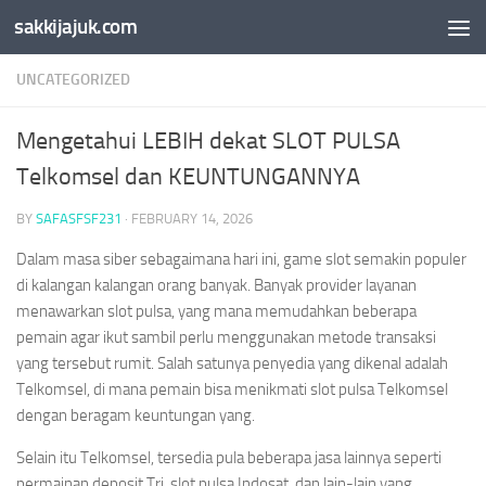
sakkijajuk.com
Skip to content
UNCATEGORIZED
Mengetahui LEBIH dekat SLOT PULSA
Telkomsel dan KEUNTUNGANNYA
BY
SAFASFSF231
·
FEBRUARY 14, 2026
Dalam masa siber sebagaimana hari ini, game slot semakin populer
di kalangan kalangan orang banyak. Banyak provider layanan
menawarkan slot pulsa, yang mana memudahkan beberapa
pemain agar ikut sambil perlu menggunakan metode transaksi
yang tersebut rumit. Salah satunya penyedia yang dikenal adalah
Telkomsel, di mana pemain bisa menikmati slot pulsa Telkomsel
dengan beragam keuntungan yang.
Selain itu Telkomsel, tersedia pula beberapa jasa lainnya seperti
permainan deposit Tri, slot pulsa Indosat, dan lain-lain yang