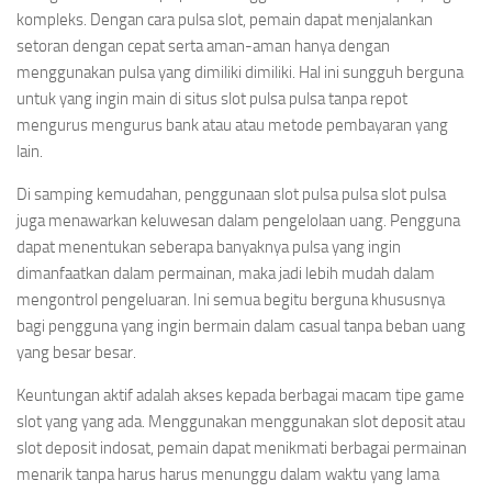
kompleks. Dengan cara pulsa slot, pemain dapat menjalankan
setoran dengan cepat serta aman-aman hanya dengan
menggunakan pulsa yang dimiliki dimiliki. Hal ini sungguh berguna
untuk yang ingin main di situs slot pulsa pulsa tanpa repot
mengurus mengurus bank atau atau metode pembayaran yang
lain.
Di samping kemudahan, penggunaan slot pulsa pulsa slot pulsa
juga menawarkan keluwesan dalam pengelolaan uang. Pengguna
dapat menentukan seberapa banyaknya pulsa yang ingin
dimanfaatkan dalam permainan, maka jadi lebih mudah dalam
mengontrol pengeluaran. Ini semua begitu berguna khususnya
bagi pengguna yang ingin bermain dalam casual tanpa beban uang
yang besar besar.
Keuntungan aktif adalah akses kepada berbagai macam tipe game
slot yang yang ada. Menggunakan menggunakan slot deposit atau
slot deposit indosat, pemain dapat menikmati berbagai permainan
menarik tanpa harus harus menunggu dalam waktu yang lama