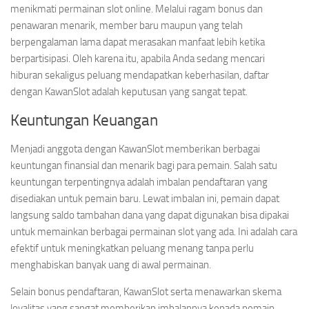
menikmati permainan slot online. Melalui ragam bonus dan
penawaran menarik, member baru maupun yang telah
berpengalaman lama dapat merasakan manfaat lebih ketika
berpartisipasi. Oleh karena itu, apabila Anda sedang mencari
hiburan sekaligus peluang mendapatkan keberhasilan, daftar
dengan KawanSlot adalah keputusan yang sangat tepat.
Keuntungan Keuangan
Menjadi anggota dengan KawanSlot memberikan berbagai
keuntungan finansial dan menarik bagi para pemain. Salah satu
keuntungan terpentingnya adalah imbalan pendaftaran yang
disediakan untuk pemain baru. Lewat imbalan ini, pemain dapat
langsung saldo tambahan dana yang dapat digunakan bisa dipakai
untuk memainkan berbagai permainan slot yang ada. Ini adalah cara
efektif untuk meningkatkan peluang menang tanpa perlu
menghabiskan banyak uang di awal permainan.
Selain bonus pendaftaran, KawanSlot serta menawarkan skema
loyalitas yang sangat memberikan imbalannya kepada pemain