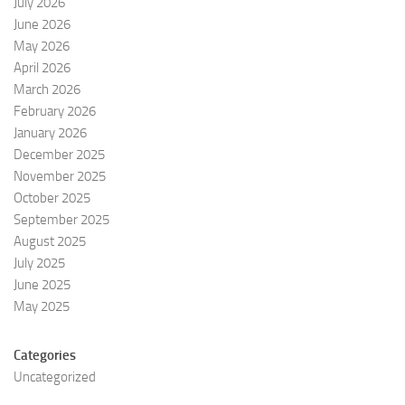
July 2026
June 2026
May 2026
April 2026
March 2026
February 2026
January 2026
December 2025
November 2025
October 2025
September 2025
August 2025
July 2025
June 2025
May 2025
Categories
Uncategorized