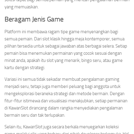
yang memuaskan.
Beragam Jenis Game
Platform ini membawa ragam tipe game menyenangkan bagi
semua pemain. Dari slot klasik hingga meja kontemporer, semua
pilihan tersedia untuk sebagai jawaban atas berbagai selera. Setiap
pemain bisa menemukan permainan yang cocok sesuai dengan
minat anda, apakah itu slot yang menarik, bingo seru, atau game
kartu dengan strategi.
Variasi ini semua tidak sekadar membuat pengalaman gaming
menjadi seru, tetapi juga memberi peluang bagi anggota untuk
mengeksplorasi beraneka strategi dan metode bermain. Dengan
fitur-fitur istimewa dan visualisasi menakjubkan, setiap permainan
di KawanSlot dirancang dalam rangka menyediakan pengalaman
bermain seru dan tak terlupakan.
Selain itu, KawanSlot juga secara berkala menyegarkan koleksi