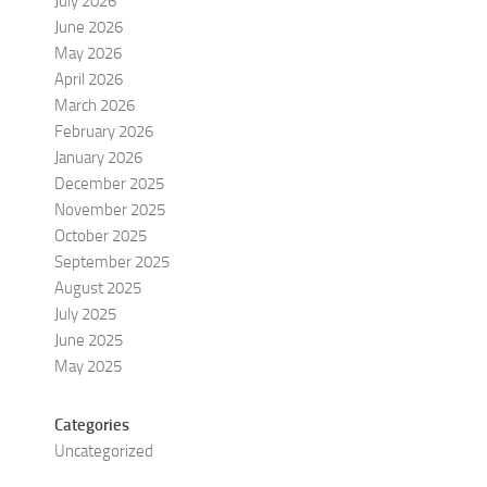
July 2026
June 2026
May 2026
April 2026
March 2026
February 2026
January 2026
December 2025
November 2025
October 2025
September 2025
August 2025
July 2025
June 2025
May 2025
Categories
Uncategorized