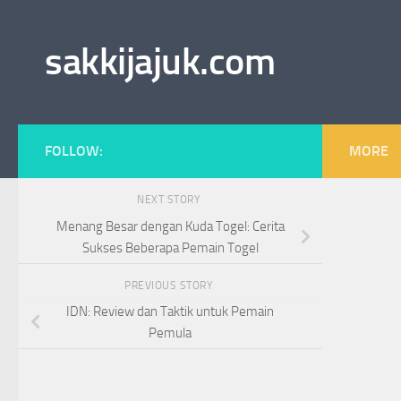
Skip to content
sakkijajuk.com
FOLLOW:
MORE
NEXT STORY
Menang Besar dengan Kuda Togel: Cerita
Sukses Beberapa Pemain Togel
PREVIOUS STORY
IDN: Review dan Taktik untuk Pemain
Pemula