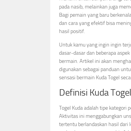
pada nasib, melainkan juga mem
Bagi pemain yang baru berkena
dan cara yang efektif bisa men
hasil positif.
Untuk kamu yang ingin ingin ter
dasar-dasar dan beberapa aspek 
bermain. Artikel ini akan mengh
digunakan sebagai panduan untu
sensasi bermain Kuda Togel sec
Definisi Kuda Toge
Togel Kuda adalah tipe kategori p
Aktivitas ini menggabungkan un
tertentu berlandaskan hasil dari 