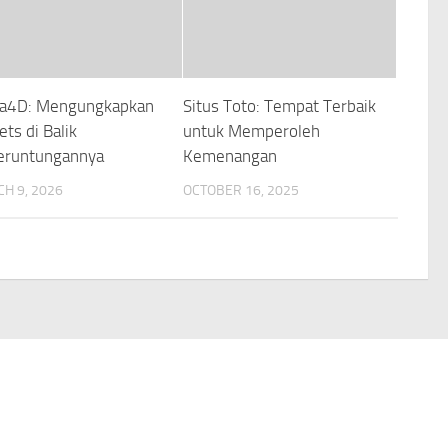
a4D: Mengungkapkan
Situs Toto: Tempat Terbaik
ets di Balik
untuk Memperoleh
eruntungannya
Kemenangan
H 9, 2026
OCTOBER 16, 2025