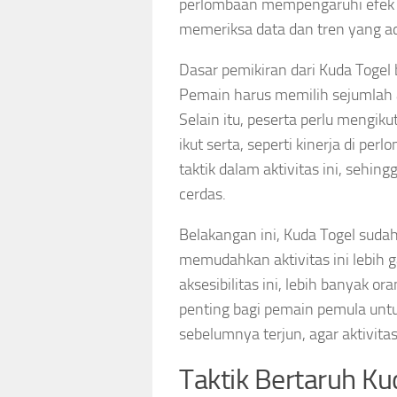
perlombaan mempengaruhi efek t
memeriksa data dan tren yang 
Dasar pemikiran dari Kuda Togel 
Pemain harus memilih sejumlah 
Selain itu, peserta perlu mengik
ikut serta, seperti kinerja di pe
taktik dalam aktivitas ini, sehin
cerdas.
Belakangan ini, Kuda Togel suda
memudahkan aktivitas ini lebih
aksesibilitas ini, lebih banyak 
penting bagi pemain pemula unt
sebelumnya terjun, agar aktivita
Taktik Bertaruh Ku