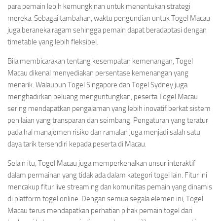
para pemain lebih kemungkinan untuk menentukan strategi
mereka. Sebagai tambahan, waktu pengundian untuk Togel Macau
juga beraneka ragam sehingga pemain dapat beradaptasi dengan
timetable yang lebih fleksibel.
Bila membicarakan tentang kesempatan kemenangan, Togel
Macau dikenal menyediakan persentase kemenangan yang
menarik. Walaupun Togel Singapore dan Togel Sydney juga
menghadirkan peluang menguntungkan, peserta Togel Macau
sering mendapatkan pengalaman yang lebih inovatif berkat sistem
penilaian yang transparan dan seimbang. Pengaturan yang teratur
pada hal manajemen risiko dan ramalan juga menjadi salah satu
daya tarik tersendiri kepada peserta di Macau.
Selain itu, Togel Macau juga memperkenalkan unsur interaktif
dalam permainan yang tidak ada dalam kategori togel lain. Fitur ini
mencakup fitur live streaming dan komunitas pemain yang dinamis
di platform togel online. Dengan semua segala elemen ini, Togel
Macau terus mendapatkan perhatian pihak pemain togel dari