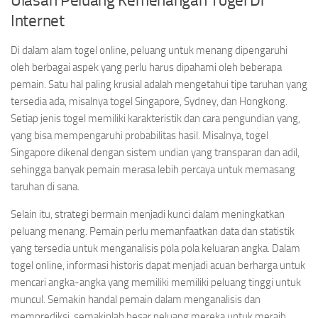
Ulasan Peluang Kemenangan Togel Di
Internet
Di dalam alam togel online, peluang untuk menang dipengaruhi
oleh berbagai aspek yang perlu harus dipahami oleh beberapa
pemain. Satu hal paling krusial adalah mengetahui tipe taruhan yang
tersedia ada, misalnya togel Singapore, Sydney, dan Hongkong.
Setiap jenis togel memiliki karakteristik dan cara pengundian yang,
yang bisa mempengaruhi probabilitas hasil. Misalnya, togel
Singapore dikenal dengan sistem undian yang transparan dan adil,
sehingga banyak pemain merasa lebih percaya untuk memasang
taruhan di sana.
Selain itu, strategi bermain menjadi kunci dalam meningkatkan
peluang menang. Pemain perlu memanfaatkan data dan statistik
yang tersedia untuk menganalisis pola pola keluaran angka. Dalam
togel online, informasi historis dapat menjadi acuan berharga untuk
mencari angka-angka yang memiliki memiliki peluang tinggi untuk
muncul. Semakin handal pemain dalam menganalisis dan
memprediksi, semakinlah besar peluang mereka untuk meraih