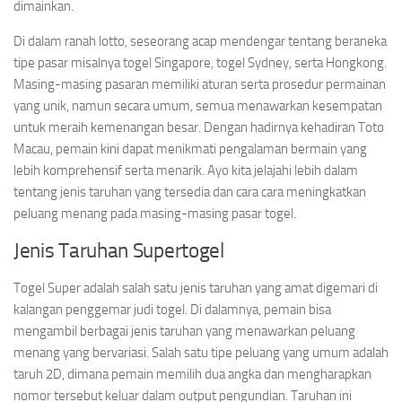
dimainkan.
Di dalam ranah lotto, seseorang acap mendengar tentang beraneka
tipe pasar misalnya togel Singapore, togel Sydney, serta Hongkong.
Masing-masing pasaran memiliki aturan serta prosedur permainan
yang unik, namun secara umum, semua menawarkan kesempatan
untuk meraih kemenangan besar. Dengan hadirnya kehadiran Toto
Macau, pemain kini dapat menikmati pengalaman bermain yang
lebih komprehensif serta menarik. Ayo kita jelajahi lebih dalam
tentang jenis taruhan yang tersedia dan cara cara meningkatkan
peluang menang pada masing-masing pasar togel.
Jenis Taruhan Supertogel
Togel Super adalah salah satu jenis taruhan yang amat digemari di
kalangan penggemar judi togel. Di dalamnya, pemain bisa
mengambil berbagai jenis taruhan yang menawarkan peluang
menang yang bervariasi. Salah satu tipe peluang yang umum adalah
taruh 2D, dimana pemain memilih dua angka dan mengharapkan
nomor tersebut keluar dalam output pengundian. Taruhan ini