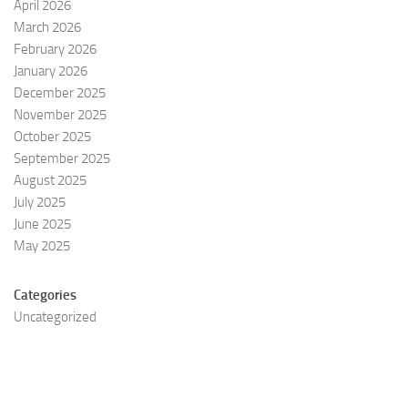
April 2026
March 2026
February 2026
January 2026
December 2025
November 2025
October 2025
September 2025
August 2025
July 2025
June 2025
May 2025
Categories
Uncategorized