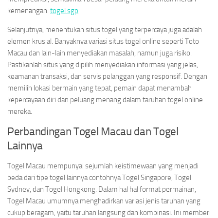
kemenangan.
togel sgp
Selanjutnya, menentukan situs togel yang terpercaya juga adalah
elemen krusial. Banyaknya variasi situs togel online seperti Toto
Macau dan lain-lain menyediakan masalah, namun juga risiko.
Pastikanlah situs yang dipilih menyediakan informasi yang jelas,
keamanan transaksi, dan servis pelanggan yang responsif. Dengan
memilih lokasi bermain yang tepat, pemain dapat menambah
kepercayaan diri dan peluang menang dalam taruhan togel online
mereka.
Perbandingan Togel Macau dan Togel
Lainnya
Togel Macau mempunyai sejumlah keistimewaan yang menjadi
beda dari tipe togel lainnya contohnya Togel Singapore, Togel
Sydney, dan Togel Hongkong. Dalam hal hal format permainan,
Togel Macau umumnya menghadirkan variasi jenis taruhan yang
cukup beragam, yaitu taruhan langsung dan kombinasi. Ini memberi