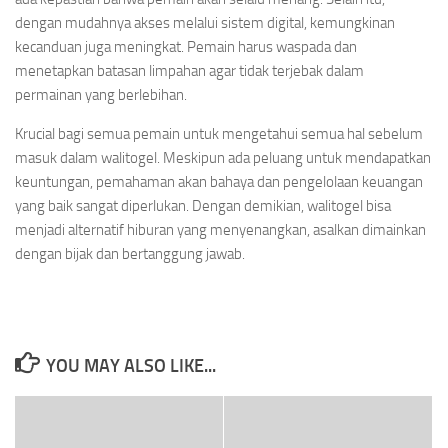
dengan mudahnya akses melalui sistem digital, kemungkinan
kecanduan juga meningkat. Pemain harus waspada dan
menetapkan batasan limpahan agar tidak terjebak dalam
permainan yang berlebihan.
Krucial bagi semua pemain untuk mengetahui semua hal sebelum
masuk dalam walitogel. Meskipun ada peluang untuk mendapatkan
keuntungan, pemahaman akan bahaya dan pengelolaan keuangan
yang baik sangat diperlukan. Dengan demikian, walitogel bisa
menjadi alternatif hiburan yang menyenangkan, asalkan dimainkan
dengan bijak dan bertanggung jawab.
YOU MAY ALSO LIKE...