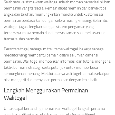
Salah satu keistimewaan walitogel adalah momen bervariasi pilihan
permainan yang tersedia. Pemain dapat memilih dari banyak tipe
angka dan taruhan, memungkinkan mereka untuk kustomisasi
permainan berdasarkan dengan selera masing-masing. Selain itu,
walitogel juga dilengkapi dengan sistem pengaman yang
terpercaya, maka pemain dapat merasa aman saat melaksankan
transaksi dan bermain.
Perantara togel, sebagai mitra utama walitogel, bekerja sebagai
mediator yang membantu pemain dalam sejumlah dimensi
permainan. Wali togel memberikan informasi dan tutorial mengenai
taktik bermain, strategi, serta petunjuk untuk memperbesar
kemungkinan menang. Melalui adanya wali togel, pemula sekalipun
bisa mengerti dan menyadari permainan dengan lebih baik.
Langkah Menggunakan Permainan
Walitogel
Untuk dapat bertanding memainkan walitogel, langkah pertama
yang harus dikerjakan adalah sign up di platform walitogel