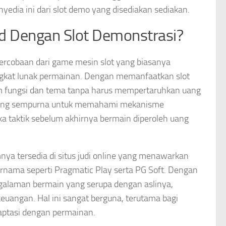
yedia ini dari slot demo yang disediakan sediakan.
d Dengan Slot Demonstrasi?
percobaan dari game mesin slot yang biasanya
ngkat lunak permainan. Dengan memanfaatkan slot
am fungsi dan tema tanpa harus mempertaruhkan uang
 yang sempurna untuk memahami mekanisme
 taktik sebelum akhirnya bermain diperoleh uang
ya tersedia di situs judi online yang menawarkan
ernama seperti Pragmatic Play serta PG Soft. Dengan
engalaman bermain yang serupa dengan aslinya,
uangan. Hal ini sangat berguna, terutama bagi
aptasi dengan permainan.