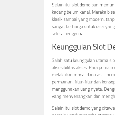
Selain itu, slot demo pun memu
kadang belum kenal. Mereka bisa 
klasik sampai yang modern, tanp
sangat berharga untuk user yan
selera pengguna.
Keunggulan Slot D
Salah satu keunggulan utama slo
aksesibilitas akses. Para pemai
melakukan modal dana asli. Ini 
permainan, fitur-fitur dan kon
menggunakan uang nyata. Dengan
yang menyenangkan dan menghin
Selain itu, slot demo yang dita