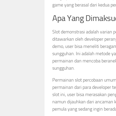
game yang berasal dari kedua pen
Apa Yang Dimaksu
Slot demonstrasi adalah varian 
ditawarkan oleh developer pera
demo, user bisa meneliti berag
sungguhan. Ini adalah metode
permainan dan mencoba beraneka
sungguhan.
Permainan slot percobaan umumn
permainan dari para developer t
slot ini, user bisa merasakan p
namun dijauhkan dari ancaman ke
pemula yang sedang ingin berad