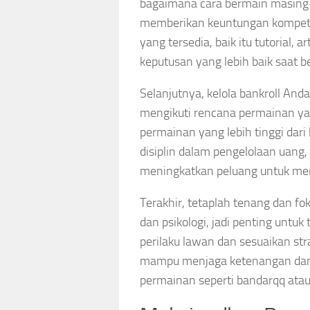
bagaimana cara bermain masing-m
memberikan keuntungan kompetit
yang tersedia, baik itu tutorial,
keputusan yang lebih baik saat b
Selanjutnya, kelola bankroll And
mengikuti rencana permainan yan
permainan yang lebih tinggi da
disiplin dalam pengelolaan uang
meningkatkan peluang untuk mend
Terakhir, tetaplah tenang dan fo
dan psikologi, jadi penting untu
perilaku lawan dan sesuaikan str
mampu menjaga ketenangan dan b
permainan seperti bandarqq atau