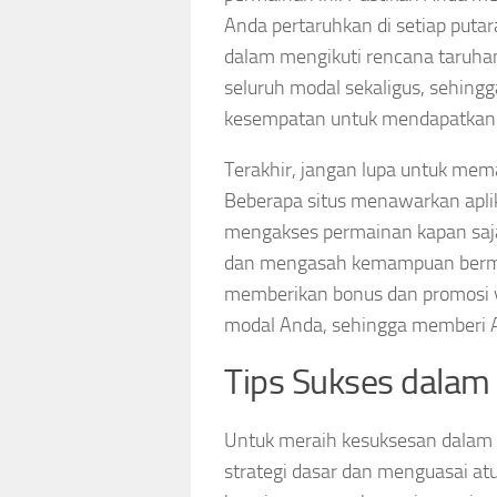
Anda pertaruhkan di setiap puta
dalam mengikuti rencana taruha
seluruh modal sekaligus, sehing
kesempatan untuk mendapatkan 
Terakhir, jangan lupa untuk mema
Beberapa situs menawarkan apl
mengakses permainan kapan saja. 
dan mengasah kemampuan bermain
memberikan bonus dan promosi 
modal Anda, sehingga memberi 
Tips Sukses dalam 
Untuk meraih kesuksesan dalam 
strategi dasar dan menguasai at