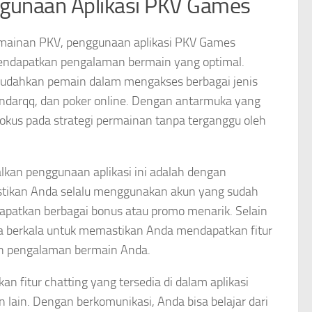
gunaan Aplikasi PKV Games
mainan PKV, penggunaan aplikasi PKV Games
endapatkan pengalaman bermain yang optimal.
emudahkan pemain dalam mengakses berbagai jenis
andarqq, dan poker online. Dengan antarmuka yang
 fokus pada strategi permainan tanpa terganggu oleh
lkan penggunaan aplikasi ini adalah dengan
astikan Anda selalu menggunakan akun yang sudah
dapatkan berbagai bonus atau promo menarik. Selain
ara berkala untuk memastikan Anda mendapatkan fitur
an pengalaman bermain Anda.
n fitur chatting yang tersedia di dalam aplikasi
 lain. Dengan berkomunikasi, Anda bisa belajar dari