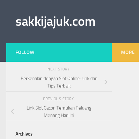
Skip to content
sakkijajuk.com
FOLLOW:
MORE
NEXT STORY
Berkenalan dengan Slot Online: Link dan
Tips Terbaik
PREVIOUS STORY
Link Slot Gacor: Temukan Peluang
Menang Hari Ini
Archives