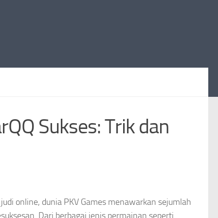
rQQ Sukses: Trik dan
judi online, dunia PKV Games menawarkan sejumlah
suksesan. Dari berbagai jenis permainan seperti