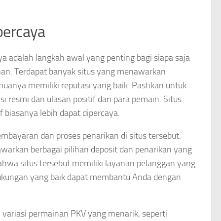
rpercaya
ya adalah langkah awal yang penting bagi siapa saja
nan. Terdapat banyak situs yang menawarkan
anya memiliki reputasi yang baik. Pastikan untuk
si resmi dan ulasan positif dari para pemain. Situs
f biasanya lebih dapat dipercaya.
pembayaran dan proses penarikan di situs tersebut.
arkan berbagai pilihan deposit dan penarikan yang
ahwa situs tersebut memiliki layanan pelanggan yang
 dukungan yang baik dapat membantu Anda dengan
ki variasi permainan PKV yang menarik, seperti