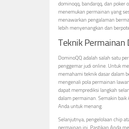
dominoqq, bandarqq, dan poker o
menemukan permainan yang sesu
menawarkan pengalaman bermai
lebih menyenangkan dan berpot
Teknik Permainan 
DominoQQ adalah salah satu per
penggemar judi online. Untuk me
memahami teknik dasar dalam b
mengenali pola permainan lawa
dapat memprediksi langkah sela
dalam permainan. Semakin baik
Anda untuk menang.
Selanjutnya, pengelolaan chip 
permainan ini. Pastikan Anda mem