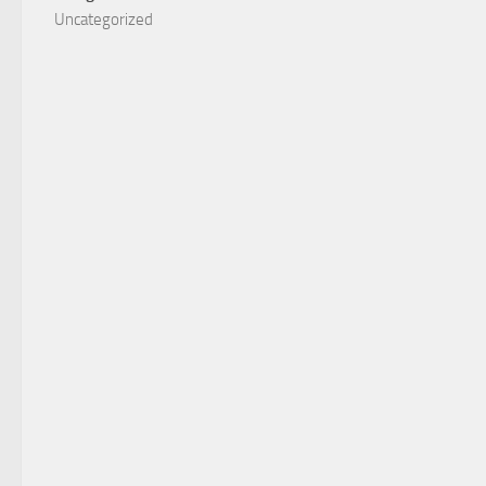
Uncategorized