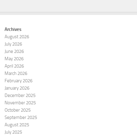
Archives
August 2026
July 2026
June 2026
May 2026
April 2026
March 2026
February 2026
January 2026
December 2025
November 2025
October 2025
September 2025
August 2025
July 2025