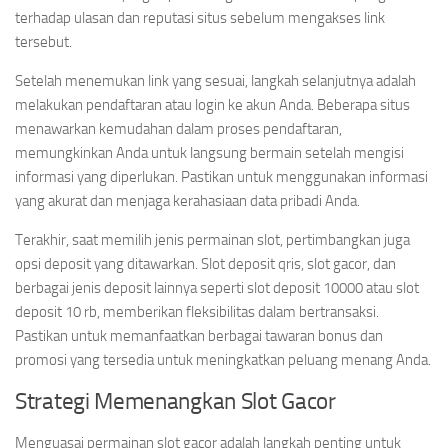
terhadap ulasan dan reputasi situs sebelum mengakses link
tersebut.
Setelah menemukan link yang sesuai, langkah selanjutnya adalah
melakukan pendaftaran atau login ke akun Anda. Beberapa situs
menawarkan kemudahan dalam proses pendaftaran,
memungkinkan Anda untuk langsung bermain setelah mengisi
informasi yang diperlukan. Pastikan untuk menggunakan informasi
yang akurat dan menjaga kerahasiaan data pribadi Anda.
Terakhir, saat memilih jenis permainan slot, pertimbangkan juga
opsi deposit yang ditawarkan. Slot deposit qris, slot gacor, dan
berbagai jenis deposit lainnya seperti slot deposit 10000 atau slot
deposit 10 rb, memberikan fleksibilitas dalam bertransaksi.
Pastikan untuk memanfaatkan berbagai tawaran bonus dan
promosi yang tersedia untuk meningkatkan peluang menang Anda.
Strategi Memenangkan Slot Gacor
Menguasai permainan slot gacor adalah langkah penting untuk