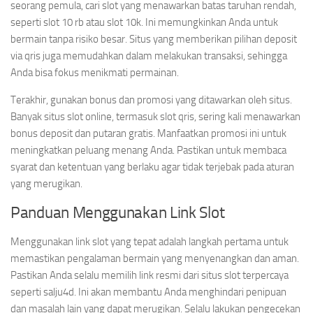
seorang pemula, cari slot yang menawarkan batas taruhan rendah,
seperti slot 10 rb atau slot 10k. Ini memungkinkan Anda untuk
bermain tanpa risiko besar. Situs yang memberikan pilihan deposit
via qris juga memudahkan dalam melakukan transaksi, sehingga
Anda bisa fokus menikmati permainan.
Terakhir, gunakan bonus dan promosi yang ditawarkan oleh situs.
Banyak situs slot online, termasuk slot qris, sering kali menawarkan
bonus deposit dan putaran gratis. Manfaatkan promosi ini untuk
meningkatkan peluang menang Anda. Pastikan untuk membaca
syarat dan ketentuan yang berlaku agar tidak terjebak pada aturan
yang merugikan.
Panduan Menggunakan Link Slot
Menggunakan link slot yang tepat adalah langkah pertama untuk
memastikan pengalaman bermain yang menyenangkan dan aman.
Pastikan Anda selalu memilih link resmi dari situs slot terpercaya
seperti salju4d. Ini akan membantu Anda menghindari penipuan
dan masalah lain yang dapat merugikan. Selalu lakukan pengecekan